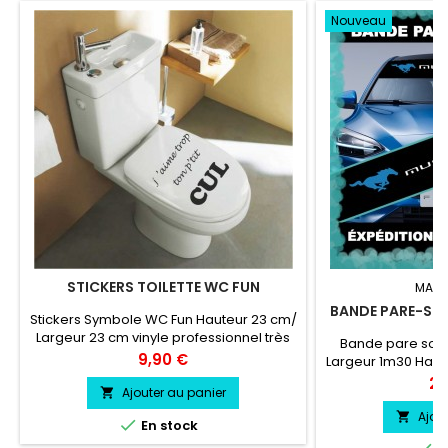
Nouveau
STICKERS TOILETTE WC FUN
MARQ
BANDE PARE-SO
Stickers Symbole WC Fun Hauteur 23 cm/
Largeur 23 cm vinyle professionnel très
Bande pare sol
résistant résiste a l'eau, essence,
Prix
9,90 €
Largeur 1m30 Hau
chaleur, froid.
soleil couleur
Pri
24
Ajouter au panier

MUSTANG GT c
Ajou


En stock