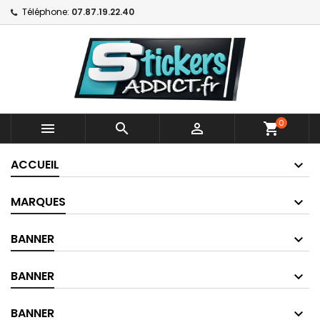
Téléphone:
07.87.19.22.40
0



shopping_cart
ACCUEIL
MARQUES
BANNER
BANNER
BANNER