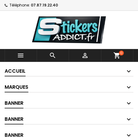
Téléphone:
07.87.19.22.40
0



shopping_cart
ACCUEIL
MARQUES
BANNER
BANNER
BANNER