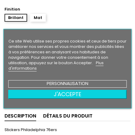
Finition
Brillant
Mat
Taille
Ce site Web utilise ses propres cookies et ceux de tiers pour
améliorer nos services et vous montrer des publicités liées
à vos préférences en analysant vos habitudes de
navigation. Pour donner votre consentement à son
9,90 €
utilisation, appuyez sur le bouton Accepter.
Plus
d'informations
Ajouter au panier
Quantité

PERSONNALISATION
J'ACCEPTE
Partager
DESCRIPTION
DÉTAILS DU PRODUIT
Stickers Philadelphia 76ers