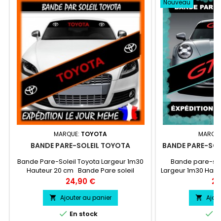
Nouveau
MARQUE:
TOYOTA
MARQU
BANDE PARE-SOLEIL TOYOTA
BANDE PARE-SOL
Bande Pare-Soleil Toyota Largeur 1m30
Bande pare-so
Hauteur 20 cm Bande Pare soleil
Largeur 1m30 Hau
couleur au choix Logo Toyota couleur au
soleil couleur a
Prix
Pri
24,90 €
24
choix
GT3RS cou
Ajouter au panier
Ajou




En stock
E