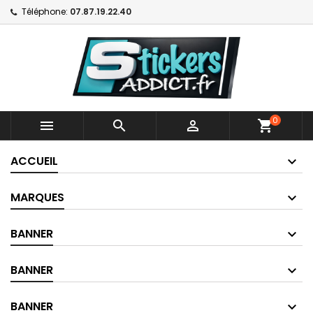
Téléphone:
07.87.19.22.40
0



shopping_cart
ACCUEIL
MARQUES
BANNER
BANNER
BANNER