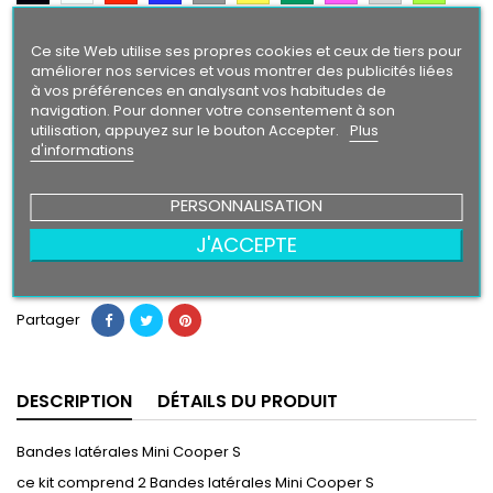
Argent
Citron
Bleu
Orange
Gold
Violet
Intense
Ce site Web utilise ses propres cookies et ceux de tiers pour
améliorer nos services et vous montrer des publicités liées
à vos préférences en analysant vos habitudes de
Finition
navigation. Pour donner votre consentement à son
Brillant
Mat
utilisation, appuyez sur le bouton Accepter.
Plus
d'informations
59,90 €
PERSONNALISATION
J'ACCEPTE
Ajouter au panier
Quantité

Partager
DESCRIPTION
DÉTAILS DU PRODUIT
Bandes latérales Mini Cooper S
ce kit comprend 2 Bandes latérales Mini Cooper S