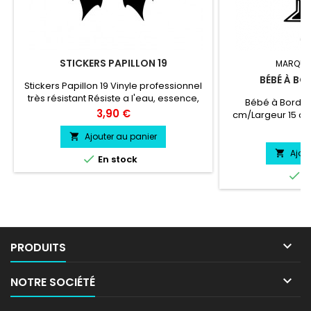
STICKERS PAPILLON 19
MARQUE
BÉBÉ À B
Stickers Papillon 19 Vinyle professionnel
très résistant Résiste a l'eau, essence,
Bébé à Bord P
chaleur, froid.Durée de vie entre 3 et 5
Prix
3,90 €
cm/Largeur 15 cm
ans environs La Taille du Sticker se
très résistant rés
Pr
6
compte en Hauteur Pose facile livré
Ajouter au panier

chale
directement sur papier transfert.
Ajou


En stock

E

PRODUITS

NOTRE SOCIÉTÉ