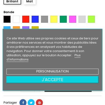
Brillant
Mat
Bande
Blanc
Rouge
Bleu
Gris
Jaune
Vert
Rose
Gris
Vert
Noir
Argent
Citron
Bleu
Orange
Violet
Gold
Intense
Ce site Web utilise ses propres cookies et ceux de tiers pour
Texte/ Logo
améliorer nos services et vous montrer des publicités liées
à vos préférences en analysant vos habitudes de
Noir
Blanc
Rouge
Bleu
Gris
Jaune
Vert
Rose
Gris
Vert
navigation. Pour donner votre consentement à son
Argent
Citron
utilisation, appuyez sur le bouton Accepter.
Plus
Bleu
Orange
Violet
Gold
d'informations
Intense
PERSONNALISATION
24,90 €
J'ACCEPTE
Ajouter au panier
Quantité

Partager