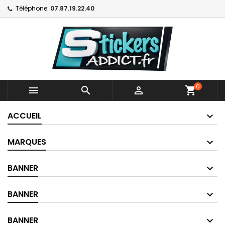
Téléphone:
07.87.19.22.40
0



shopping_cart
ACCUEIL
MARQUES
BANNER
BANNER
BANNER