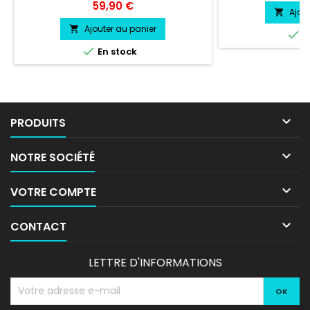
Couleur au choix vinyle professionnel
Prix
59,90 €
Ajou

très résistant
Ajouter au panier


E

En stock

PRODUITS

NOTRE SOCIÉTÉ

VOTRE COMPTE

CONTACT
LETTRE D'INFORMATIONS