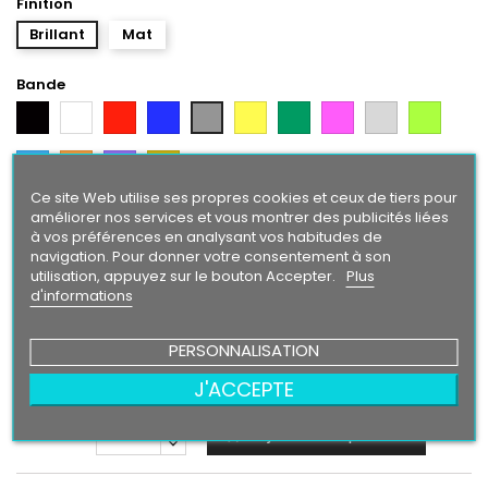
Finition
Brillant
Mat
Bande
Noir
Blanc
Rouge
Bleu
Jaune
Vert
Rose
Gris
Vert
Gris
Argent
Citron
Bleu
Orange
Violet
Gold
Intense
Ce site Web utilise ses propres cookies et ceux de tiers pour
améliorer nos services et vous montrer des publicités liées
Texte/ Logo
à vos préférences en analysant vos habitudes de
Blanc
Rouge
Bleu
Gris
Jaune
Vert
Rose
Gris
Vert
Noir
navigation. Pour donner votre consentement à son
Argent
Citron
utilisation, appuyez sur le bouton Accepter.
Plus
d'informations
Bleu
Orange
Violet
Gold
Intense
PERSONNALISATION
24,90 €
J'ACCEPTE
Ajouter au panier
Quantité
