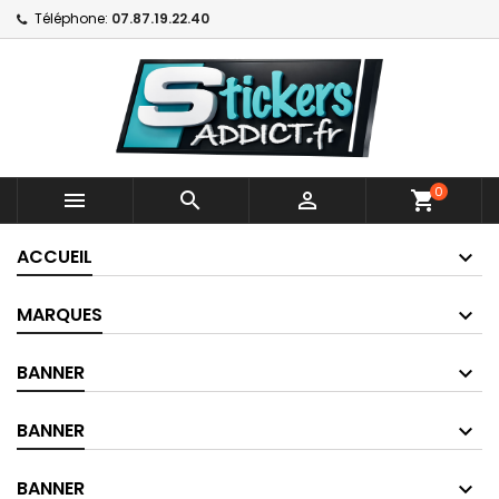
Téléphone:
07.87.19.22.40
0



shopping_cart
ACCUEIL
MARQUES
BANNER
BANNER
BANNER