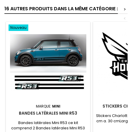
16 AUTRES PRODUITS DANS LA MÊME CATÉGORIE :
>
<
Nouveau
STICKERS CH
MARQUE:
MINI
BANDES LATÉRALES MINI R53
Stickers Charlotte
cm a. 30 cmLargeu
Bandes latérales Mini R53 ce kit
Pr
9
comprend 2 Bandes latérales Mini R53