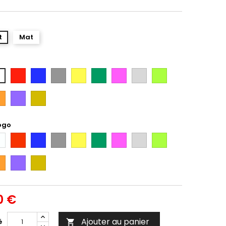
t
Mat
Rouge
Bleu
Gris
Jaune
Vert
Rose
Gris
Vert
anc
Argent
Citron
ange
Violet
Gold
ogo
anc
Rouge
Bleu
Gris
Jaune
Vert
Rose
Gris
Vert
Argent
Citron
ange
Violet
Gold
0 €
Ajouter au panier
é
