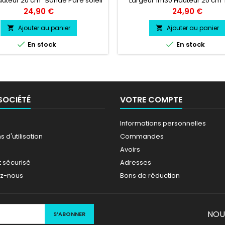
uteur 20 cm Bande Pare soleil
Largeur 1m30 Hauteur 20 cm
 au choix Logo Clio Cup couleur
Pare soleil couleur au choix L
Prix
Prix
24,90 €
24,90 €
au choix
OPC LINEcouleur au cho
Ajouter au panier
Ajouter au panier




En stock
En stock
SOCIÉTÉ
VOTRE COMPTE
Informations personnelles
 d'utilisation
Commandes
Avoirs
 sécurisé
Adresses
ez-nous
Bons de réduction
NOU