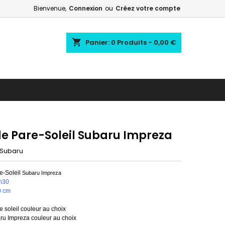
Bienvenue,
Connexion
ou
Créez votre compte
shopping_cart
Panier:
0
Produits - 0,00 €
e Pare-Soleil Subaru Impreza
Subaru
-Soleil
Subaru
Impreza
m30
0 cm
 soleil couleur au choix
u Impreza couleur au choix