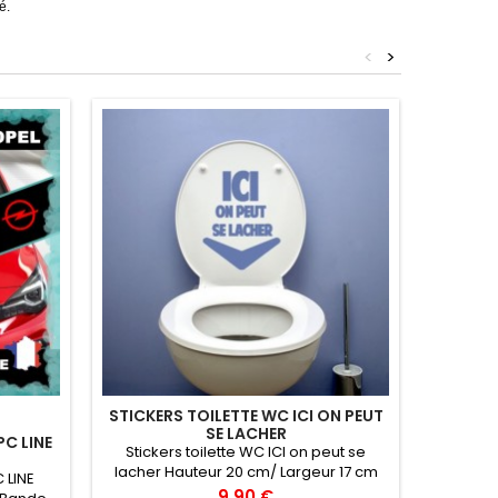
é.
<
>
STICKERS TOILETTE WC ICI ON PEUT
SE LACHER
C LINE
BANDE
Stickers toilette WC ICI on peut se
lacher Hauteur 20 cm/ Largeur 17 cm
 LINE
Bande Pa
vinyle professionnel très résistant
Prix
9,90 €