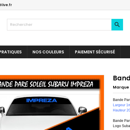
live.fr

PRATIQUES
NOS COULEURS
PAIEMENT SÉCURISÉ
Band
Marque
Bande Pare
Largeur 1
Hauteur 2
Bande Pare
Logo Subar