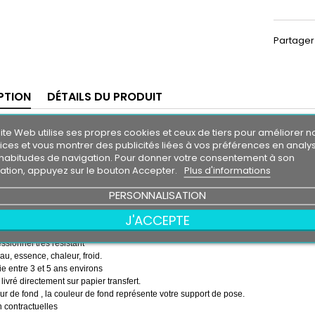
Partager
PTION
DÉTAILS DU PRODUIT
ande Pare-Soleil Subaru
ite Web utilise ses propres cookies et ceux de tiers pour améliorer n
Impreza
m30
ices et vous montrer des publicités liées à vos préférences en analy
0 cm
habitudes de navigation. Pour donner votre consentement à son
isation, appuyez sur le bouton Accepter.
Plus d'informations
 soleil couleur au choix
PERSONNALISATION
u Impreza couleur au choix
J'ACCEPTE
emps ( pose de la bande, puis pose du logo sur la bande )
essionnel très résistant
eau, essence, chaleur, froid.
e entre 3 et 5 ans environs
 livré directement sur papier transfert.
r de fond , la couleur de fond représente votre support de pose.
 contractuelles