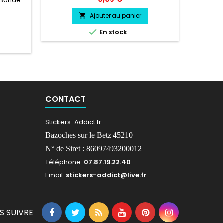
 Bande
1m30 Hau
résiste a l'eau, essence, chaleur,
ogo OPEL
coul
froid.Duré de vie entre 3 et 5 ans
Ajouter au panier

ix
environs Pose facile livré directement

En stock
sur papier transfert.
CONTACT
Stickers-Addict.fr
Bazoches sur le Betz 45210
N° de Siret : 86097493200012
Téléphone:
07.87.19.22.40
Email:
stickers-addict@live.fr
S SUIVRE