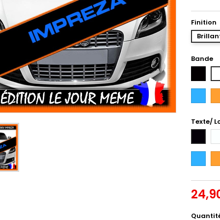
Finition
Brillan
Bande
Noir
Bl
Bleu
Or
Intense
Texte/ L
Bl
Noir
Bleu
Or
Intense
24,9
Quantit