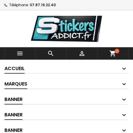
Téléphone:
07.87.19.22.40
0



shopping_cart
ACCUEIL
MARQUES
BANNER
BANNER
BANNER