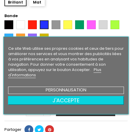
Brillant
Mat
Bande
Noir
Blanc
Rouge
Gris
Jaune
Vert
Rose
Gris
Vert
Bleu
Argent
Citron
Bleu
Orange
Violet
Gold
Intense
Ce site Web utilise ses propres cookies et ceux de tiers pour
Texte/ Logo
améliorer nos services et vous montrer des publicités liées
à vos préférences en analysant vos habitudes de
Blanc
Rouge
Bleu
Gris
Jaune
Vert
Rose
Gris
Vert
Noir
navigation. Pour donner votre consentement à son
Argent
Citron
utilisation, appuyez sur le bouton Accepter.
Plus
Bleu
Orange
Violet
Gold
d'informations
Intense
PERSONNALISATION
24,90 €
J'ACCEPTE
Ajouter au panier
Quantité

Partager