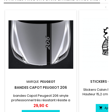
<
STICKERS CA
MARQUE:
PEUGEOT
BANDES CAPOT PEUGEOT 206
Stickers Calvin Fu
Hauteur 15,2 cm L
bandes Capot Peugeot 206 vinyle
22,8 cm Largeur 
Pr
6
professionnel très résistant résiste a
Largeur 25 cm / 
l'eau, essence, chaleur, froid.
Prix
29,90 €
30 cm / Haut
Ajou
