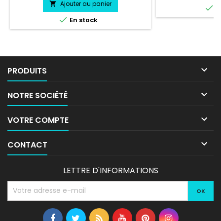
professionnel trè
Ajouter au panier


E
l'eau, essence, c
vie entre 3 et 5 a

En stock
livré directement

PRODUITS

NOTRE SOCIÉTÉ

VOTRE COMPTE

CONTACT
LETTRE D'INFORMATIONS