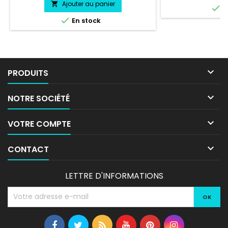
professionnel trè
Ajouter au panier


E
l'eau, essence, c
vie entre 3 et 5 a

En stock
livré directement

PRODUITS

NOTRE SOCIÉTÉ

VOTRE COMPTE

CONTACT
LETTRE D'INFORMATIONS