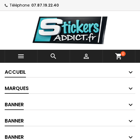
Téléphone:
07.87.19.22.40
0



shopping_cart
ACCUEIL
MARQUES
BANNER
BANNER
BANNER