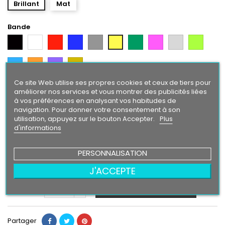
Brillant
Mat
Bande
Noir
Blanc
Rouge
Bleu
Gris
Vert
Rose
Gris
Vert
Jaune
Argent
Citron
Bleu
Orange
Violet
Gold
Intense
Ce site Web utilise ses propres cookies et ceux de tiers pour
Texte/ Logo
améliorer nos services et vous montrer des publicités liées
à vos préférences en analysant vos habitudes de
Blanc
Rouge
Bleu
Gris
Jaune
Vert
Rose
Gris
Vert
Noir
navigation. Pour donner votre consentement à son
Argent
Citron
utilisation, appuyez sur le bouton Accepter.
Plus
Bleu
Orange
Violet
Gold
d'informations
Intense
PERSONNALISATION
24,90 €
J'ACCEPTE
Ajouter au panier
Quantité

Partager