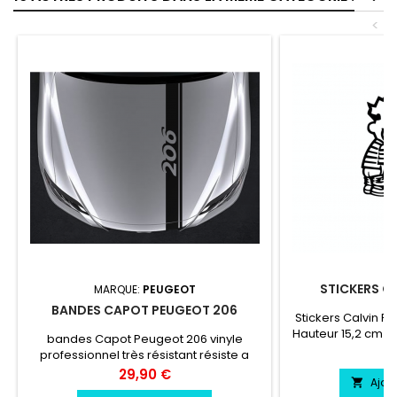
<
STICKERS CA
MARQUE:
PEUGEOT
BANDES CAPOT PEUGEOT 206
Stickers Calvin Fu
Hauteur 15,2 cm L
bandes Capot Peugeot 206 vinyle
22,8 cm Largeur 
Pr
6
professionnel très résistant résiste a
Largeur 25 cm / 
l'eau, essence, chaleur, froid.
Prix
29,90 €
30 cm / Haut
Ajou
