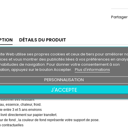
Partager
PTION
DÉTAILS DU PRODUIT
 soleil KIA
ite Web utilise ses propres cookies et ceux de tiers pour améliorer n
RONDO
m30
ices et vous montrer des publicités liées à vos préférences en analy
0 cm
habitudes de navigation. Pour donner votre consentement à son
isation, appuyez sur le bouton Accepter.
Plus d'informations
 soleil couleur au choix
PERSONNALISATION
couleur au choix
 RONDO
J'ACCEPTE
emps ( pose de la bande, puis pose du logo sur la bande )
essionnel très résistant
eau, essence, chaleur, froid.
e entre 3 et 5 ans environs
 livré directement sur papier transfert.
r de fond , la couleur de fond représente votre support de pose.
 contractuelles