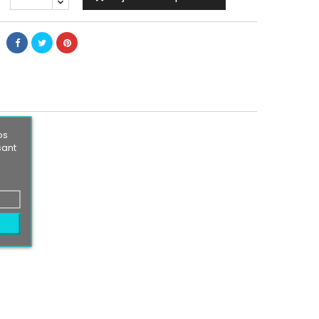
os
sant