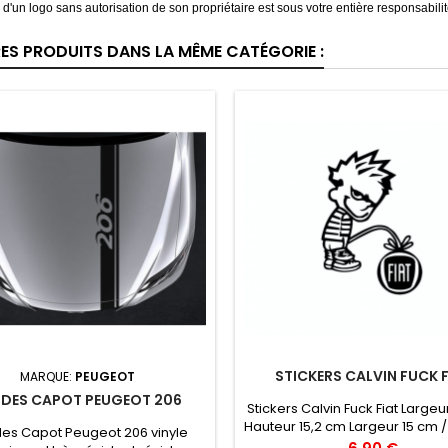
on d'un logo sans autorisation de son propriétaire est sous votre entière responsabilit
RES PRODUITS DANS LA MÊME CATÉGORIE :
STICKERS CALVIN FUCK F
MARQUE:
PEUGEOT
DES CAPOT PEUGEOT 206
Stickers Calvin Fuck Fiat Largeu
Hauteur 15,2 cm Largeur 15 cm 
es Capot Peugeot 206 vinyle
22,8 cm Largeur 20 cm / Haute
Prix