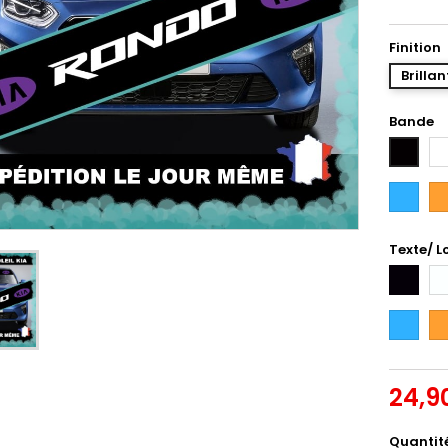
Finition
Brillan
Bande
Bl
Noir
Bleu
Or
Intense
Texte/ L
Noir
Bl
Bleu
Or
Intense
24,9
Quantit