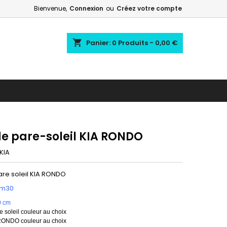
Bienvenue,
Connexion
ou
Créez votre compte
shopping_cart
Panier:
0
Produits - 0,00 €
e pare-soleil KIA RONDO
KIA
re soleil KIA RONDO
1m30
0 cm
 soleil couleur au choix
RONDO couleur au choix