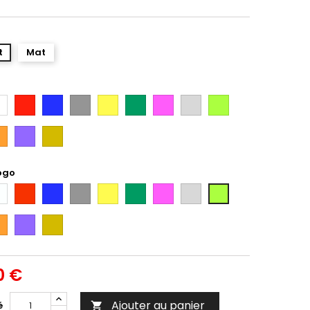
t
Mat
anc
Rouge
Bleu
Gris
Jaune
Vert
Rose
Gris
Vert
Argent
Citron
ange
Violet
Gold
ogo
anc
Rouge
Bleu
Gris
Jaune
Vert
Rose
Gris
Vert
Argent
Citron
ange
Violet
Gold
0 €
Ajouter au panier
é
