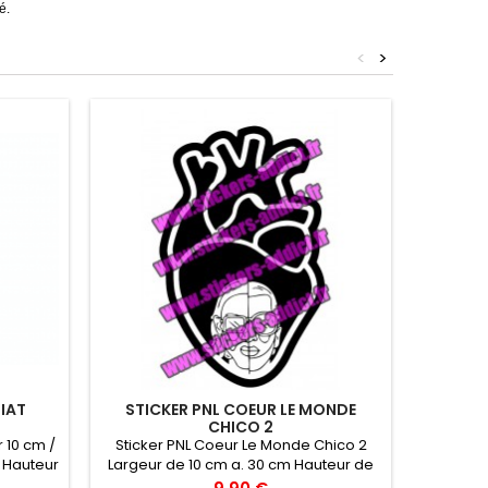
é.
<
>
IAT
STICKER PNL COEUR LE MONDE
STIC
CHICO 2
r 10 cm /
Sticker PNL Coeur Le Monde Chico 2
Sticker
/ Hauteur
Largeur de 10 cm a. 30 cm Hauteur de
cm / Ha
ur 30 cm
15,7 cm a 47,3 cm
Haute
Prix