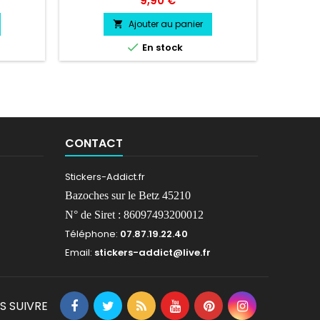
9,90 €
 Largeur
Hauteur 
yle
38 cm L
Ajouter au panier

siste a
vinyle

En stock
Durée de
résis
se facile
froid.
ansfert.
environs
CONTACT
Stickers-Addict.fr
Bazoches sur le Betz 45210
N° de Siret : 86097493200012
Téléphone:
07.87.19.22.40
Email:
stickers-addict@live.fr
S SUIVRE