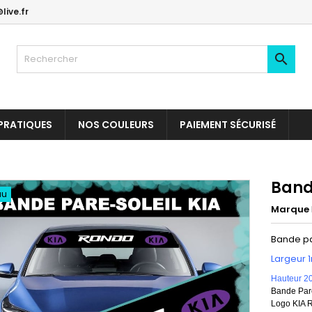
live.fr

PRATIQUES
NOS COULEURS
PAIEMENT SÉCURISÉ
Band
au
Marque
Bande pa
Largeur 
Hauteur 2
Bande Pare
Logo KIA 