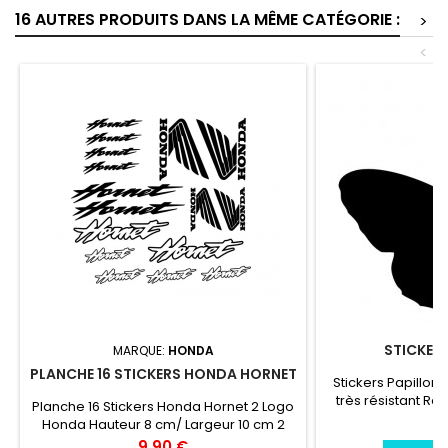
16 AUTRES PRODUITS DANS LA MÊME CATÉGORIE :
>
<
STICKERS
MARQUE:
HONDA
PLANCHE 16 STICKERS HONDA HORNET
Stickers Papillon 
très résistant Rés
Planche 16 Stickers Honda Hornet 2 Logo
chaleur, froid.Dur
Pr
3
Honda Hauteur 8 cm/ Largeur 10 cm 2
ans environs La 
Logo Honda Hauteur 5 cm/ Largeur 7
Prix
9,90 €