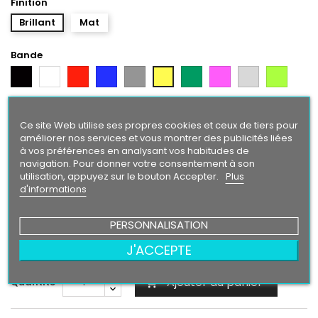
Finition
Brillant
Mat
Bande
Noir
Blanc
Rouge
Bleu
Gris
Vert
Rose
Gris
Vert
Jaune
Argent
Citron
Bleu
Orange
Violet
Gold
Intense
Ce site Web utilise ses propres cookies et ceux de tiers pour
améliorer nos services et vous montrer des publicités liées
Texte/ Logo
à vos préférences en analysant vos habitudes de
Blanc
Rouge
Bleu
Gris
Jaune
Vert
Rose
Gris
Vert
navigation. Pour donner votre consentement à son
Noir
Argent
Citron
utilisation, appuyez sur le bouton Accepter.
Plus
d'informations
Bleu
Orange
Violet
Gold
Intense
PERSONNALISATION
24,90 €
J'ACCEPTE
Ajouter au panier
Quantité
