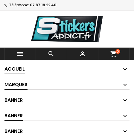
Téléphone:
07.87.19.22.40
0



shopping_cart
ACCUEIL
MARQUES
BANNER
BANNER
BANNER