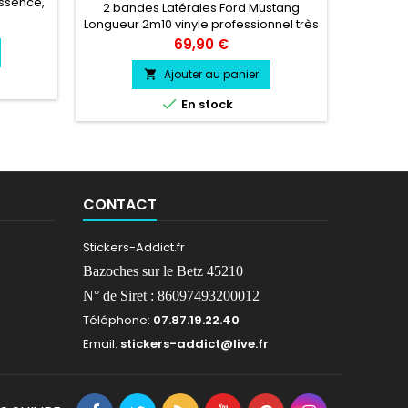
essence,
2 bandes Latérales Ford Mustang
Bandes 
e 3 et 5
Longueur 2m10 vinyle professionnel très
choix vin
ker se
résistant Couleur au choix
Prix
69,90 €
e livré
fert.
Ajouter au panier


En stock
CONTACT
Stickers-Addict.fr
Bazoches sur le Betz 45210
N° de Siret : 86097493200012
Téléphone:
07.87.19.22.40
Email:
stickers-addict@live.fr