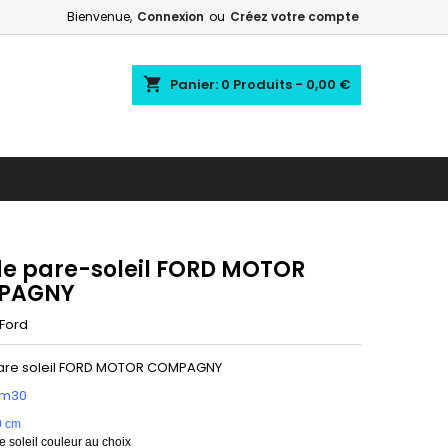
Bienvenue,
Connexion
ou
Créez votre compte
shopping_cart
Panier:
0
Produits - 0,00 €
e pare-soleil FORD MOTOR
PAGNY
Ford
are soleil FORD MOTOR COMPAGNY
1m30
0 cm
 soleil couleur au choix