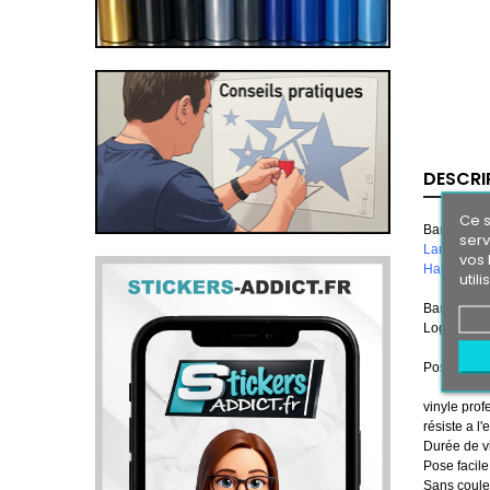
DESCRI
Ce s
Bande pa
serv
Largeur 1
vos 
Hauteur 2
util
Bande Pare
Logos
FOR
Pose en 2 t
vinyle prof
résiste a l'
Durée de vi
Pose facile
Sans couleu