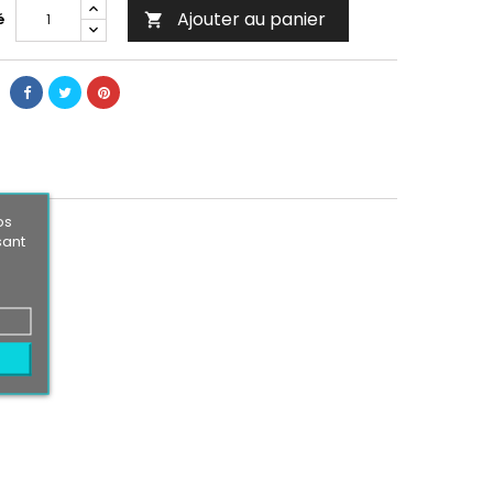
Ajouter au panier
é

os
sant