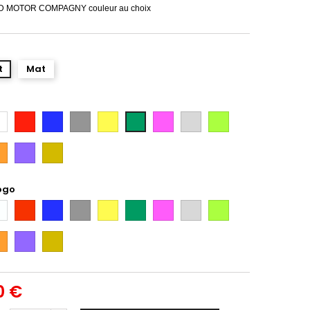
D MOTOR COMPAGNY couleur au choix
t
Mat
anc
Rouge
Bleu
Gris
Jaune
Rose
Gris
Vert
Vert
Argent
Citron
ange
Violet
Gold
ogo
anc
Rouge
Bleu
Gris
Jaune
Vert
Rose
Gris
Vert
Argent
Citron
ange
Violet
Gold
0 €