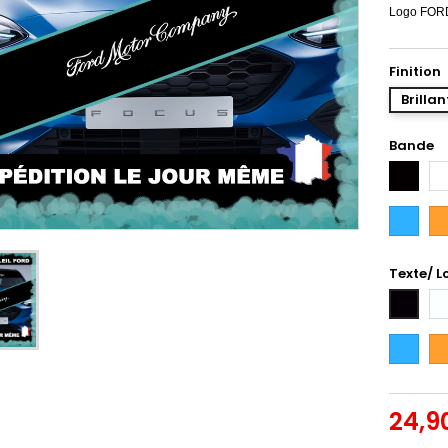
Logo FOR
Finition
Brillan
Bande
Noir
Bl
Bleu
Or
Intense
Texte/ L
Bl
Noir
Bleu
Or
Intense
24,9