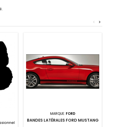
é.
<
>
4
MARQUE:
FORD
BANDES LATÉRALES FORD MUSTANG
BAN
essionnel