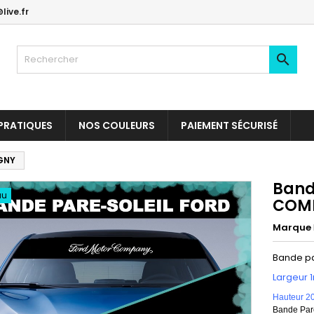
live.fr

PRATIQUES
NOS COULEURS
PAIEMENT SÉCURISÉ
GNY
Band
au
COM
Marque
Bande p
Largeur 
Hauteur 2
Bande Pare