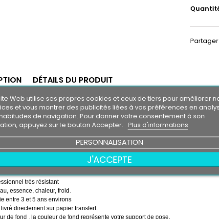
Quantit
Partager
PTION
DÉTAILS DU PRODUIT
ite Web utilise ses propres cookies et ceux de tiers pour améliorer n
re soleil FORD MOTOR COMPAGNY
ices et vous montrer des publicités liées à vos préférences en analy
m30
habitudes de navigation. Pour donner votre consentement à son
0 cm
isation, appuyez sur le bouton Accepter.
Plus d'informations
 soleil couleur au choix
PERSONNALISATION
couleur au choix
D MOTOR COMPAGNY
J'ACCEPTE
emps ( pose de la bande, puis pose du logo sur la bande )
essionnel très résistant
eau, essence, chaleur, froid.
e entre 3 et 5 ans environs
 livré directement sur papier transfert.
r de fond , la couleur de fond représente votre support de pose.