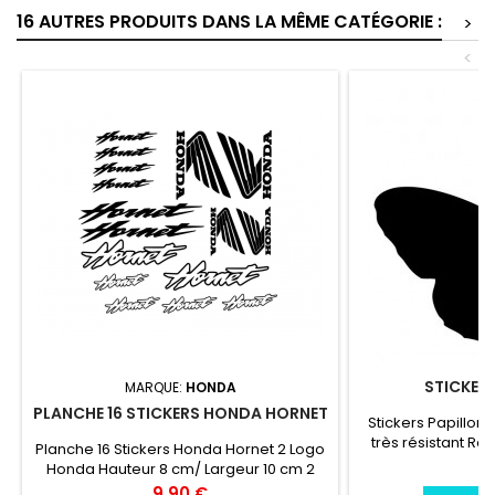
16 AUTRES PRODUITS DANS LA MÊME CATÉGORIE :
>
<
STICKERS
MARQUE:
HONDA
PLANCHE 16 STICKERS HONDA HORNET
Stickers Papillon 
très résistant Rés
Planche 16 Stickers Honda Hornet 2 Logo
chaleur, froid.Dur
Pr
3
Honda Hauteur 8 cm/ Largeur 10 cm 2
ans environs La 
Logo Honda Hauteur 5 cm/ Largeur 7
Prix
9,90 €