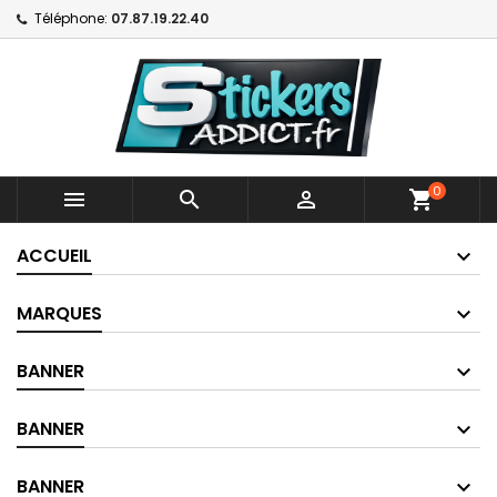
Téléphone:
07.87.19.22.40
0



shopping_cart
ACCUEIL
MARQUES
BANNER
BANNER
BANNER