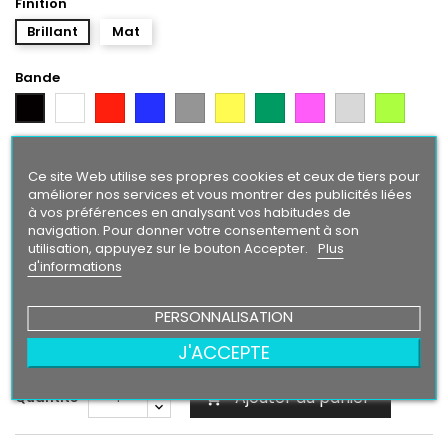
Finition
Brillant
Mat
Bande
Blanc
Rouge
Bleu
Gris
Jaune
Vert
Rose
Gris
Vert
Noir
Argent
Citron
Bleu
Orange
Violet
Gold
Intense
Ce site Web utilise ses propres cookies et ceux de tiers pour
améliorer nos services et vous montrer des publicités liées
Texte/ Logo
à vos préférences en analysant vos habitudes de
Noir
Blanc
Rouge
Bleu
Gris
Jaune
Rose
Gris
Vert
navigation. Pour donner votre consentement à son
Vert
Argent
Citron
utilisation, appuyez sur le bouton Accepter.
Plus
d'informations
Bleu
Orange
Violet
Gold
Intense
PERSONNALISATION
24,90 €
J'ACCEPTE
Ajouter au panier
Quantité
