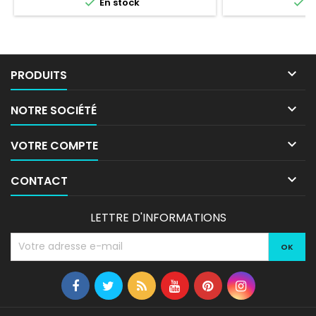


En stock
E

PRODUITS

NOTRE SOCIÉTÉ

VOTRE COMPTE

CONTACT
LETTRE D'INFORMATIONS