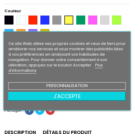
Couleur
Noir
Blanc
Rouge
Bleu
Gris
Vert
Rose
Gris
Vert
Jaune
Argent
Citron
Bleu
Orange
Violet
Gold
Intense
Ce site Web utilise ses propres cookies et ceux de tiers pour
améliorer nos services et vous montrer des publicités liées
Finition
à vos préférences en analysant vos habitudes de
Brillant
Mat
navigation. Pour donner votre consentement à son
utilisation, appuyez sur le bouton Accepter.
Plus
d'informations
40,90 €
PERSONNALISATION
Ajouter au panier
Quantité

J'ACCEPTE
Partager
DESCRIPTION
DÉTAILS DU PRODUIT