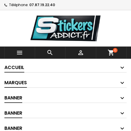
Téléphone:
07.87.19.22.40
0



shopping_cart
ACCUEIL
MARQUES
BANNER
BANNER
BANNER