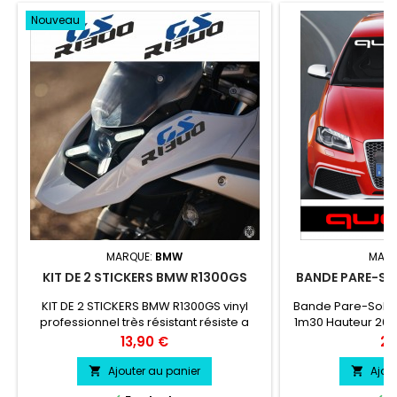
Nouveau
MARQUE:
BMW
MARQ
KIT DE 2 STICKERS BMW R1300GS
BANDE PARE-SO
KIT DE 2 STICKERS BMW R1300GS vinyl
Bande Pare-Soleil
professionnel très résistant résiste a
1m30 Hauteur 20 
l'eau, essence, chaleur, froid.
couleur au 
Prix
Pri
13,90 €
24
Quattro co
Ajouter au panier
Ajou

