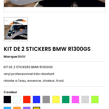
KIT DE 2 STICKERS BMW R1300GS
Marque
BMW
KIT DE 2 STICKERS BMW R1300GS
vinyl professionnel très résistant
résiste a l'eau, essence, chaleur, froid.
Couleur
Noir
Blanc
Rouge
Bleu
Gris
Jaune
Vert
Rose
Gris
Vert
Argent
Citron
Bleu
Orange
Violet