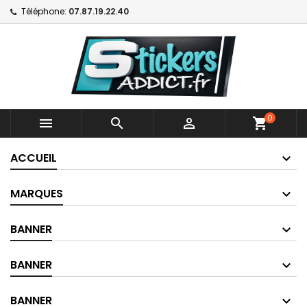
Téléphone:
07.87.19.22.40
0



shopping_cart
ACCUEIL
MARQUES
BANNER
BANNER
BANNER