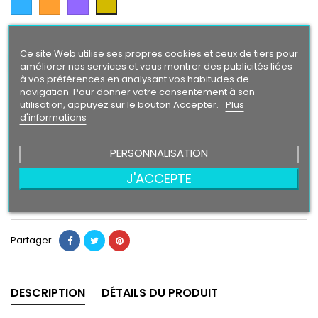
Gold
Intense
Finition
Ce site Web utilise ses propres cookies et ceux de tiers pour
Brillant
Mat
améliorer nos services et vous montrer des publicités liées
à vos préférences en analysant vos habitudes de
navigation. Pour donner votre consentement à son
Taille
utilisation, appuyez sur le bouton Accepter.
Plus
d'informations
PERSONNALISATION
13,90 €
J'ACCEPTE
Ajouter au panier
Quantité

Partager
DESCRIPTION
DÉTAILS DU PRODUIT