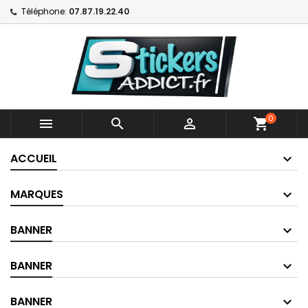
Téléphone:
07.87.19.22.40
0



shopping_cart
ACCUEIL
MARQUES
BANNER
BANNER
BANNER