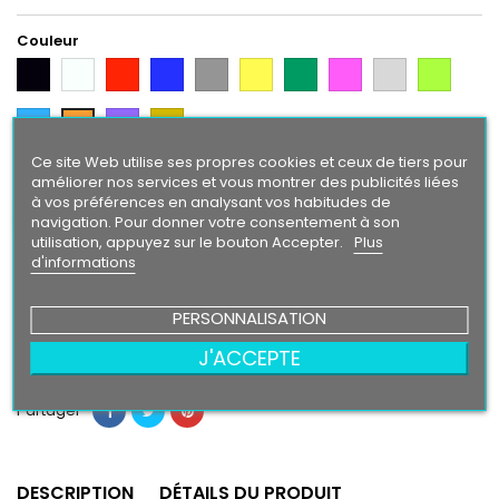
Couleur
Noir
Blanc
Rouge
Bleu
Gris
Jaune
Vert
Rose
Gris
Vert
Argent
Citron
Bleu
Violet
Gold
Orange
Intense
Ce site Web utilise ses propres cookies et ceux de tiers pour
améliorer nos services et vous montrer des publicités liées
Finition
à vos préférences en analysant vos habitudes de
Brillant
Mat
navigation. Pour donner votre consentement à son
utilisation, appuyez sur le bouton Accepter.
Plus
d'informations
40,90 €
PERSONNALISATION
Ajouter au panier
Quantité

J'ACCEPTE
Partager
DESCRIPTION
DÉTAILS DU PRODUIT