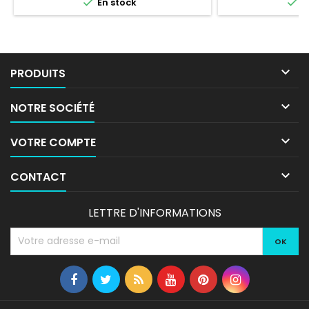


En stock
E

PRODUITS

NOTRE SOCIÉTÉ

VOTRE COMPTE

CONTACT
LETTRE D'INFORMATIONS