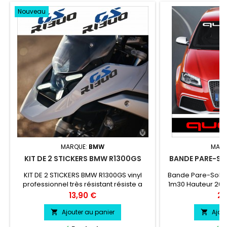
Nouveau
MARQUE:
BMW
MARQ
KIT DE 2 STICKERS BMW R1300GS
BANDE PARE-SO
KIT DE 2 STICKERS BMW R1300GS vinyl
Bande Pare-Soleil
professionnel très résistant résiste a
1m30 Hauteur 20 
l'eau, essence, chaleur, froid.
couleur au 
Prix
Pri
13,90 €
24
Quattro co
Ajouter au panier
Ajou

