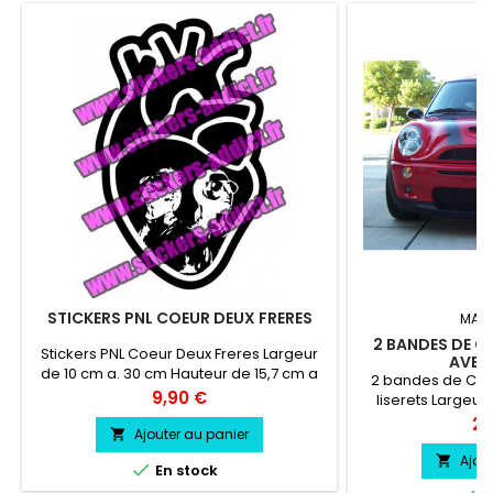
STICKERS PNL COEUR DEUX FRERES
MAR
2 BANDES DE C
Stickers PNL Coeur Deux Freres Largeur
AVEC 
de 10 cm a. 30 cm Hauteur de 15,7 cm a
2 bandes de Cap
47,3 cm
Prix
9,90 €
liserets Largeur
Largeur Liserets
Pri
24
Ajouter au panier

vinyle professionne
a l'eau, essence, 
Ajou


En stock
vie entre 3 et 5 a