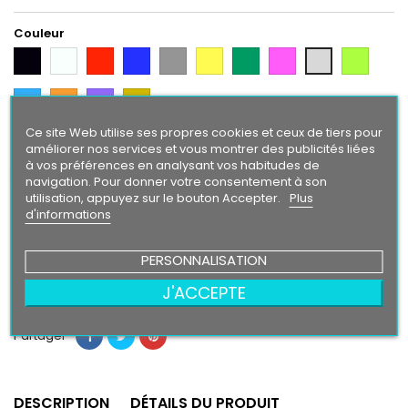
Couleur
Noir
Blanc
Rouge
Bleu
Gris
Jaune
Vert
Rose
Vert
Gris
Citron
Argent
Bleu
Orange
Violet
Gold
Intense
Ce site Web utilise ses propres cookies et ceux de tiers pour
améliorer nos services et vous montrer des publicités liées
Finition
à vos préférences en analysant vos habitudes de
Brillant
Mat
navigation. Pour donner votre consentement à son
utilisation, appuyez sur le bouton Accepter.
Plus
d'informations
29,90 €
PERSONNALISATION
Ajouter au panier
Quantité

J'ACCEPTE
Partager
DESCRIPTION
DÉTAILS DU PRODUIT