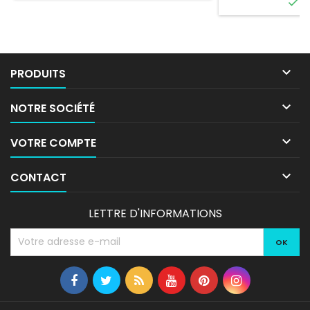

E
livré directement

PRODUITS

NOTRE SOCIÉTÉ

VOTRE COMPTE

CONTACT
LETTRE D'INFORMATIONS