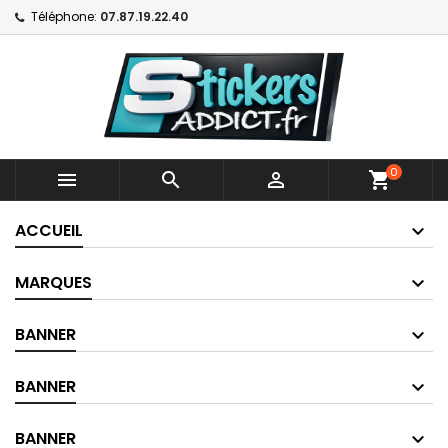
Téléphone:
07.87.19.22.40
0



shopping_cart
ACCUEIL
MARQUES
BANNER
BANNER
BANNER