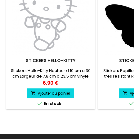
STICKERS HELLO-KITTY
STICKERS
Stickers Hello-Kitty Hauteur d 10 cm a 30
Stickers Papillon 
cm Largeur de 7,8 cm a 23,5 cm vinyle
très résistant Rés
professionnel très résistant résiste a
chaleur, froid.Dur
Prix
Pr
6,90 €
3
l'eau, essence, chaleur, froid.Durée de
ans environs La 
vie entre 3 et 5 ans environs Pose facile
compte en Haute
Ajouter au panier
Ajou


livré directement sur papier transfert.
directement su


En stock
E