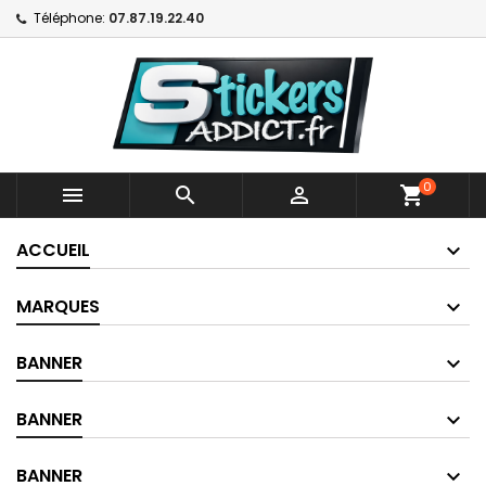
Téléphone:
07.87.19.22.40
0



shopping_cart
ACCUEIL
MARQUES
BANNER
BANNER
BANNER