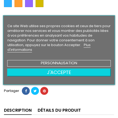
Bleu
Orange
Violet
Gold
Intense
Finition
Brillant
Mat
Ce site Web utilise ses propres cookies et ceux de tiers pour
améliorer nos services et vous montrer des publicités liées
à vos préférences en analysant vos habitudes de
Taille
navigation. Pour donner votre consentement à son
utilisation, appuyez sur le bouton Accepter.
Plus
d'informations
3,90 €
PERSONNALISATION
J'ACCEPTE
Ajouter au panier
Quantité

Partager
DESCRIPTION
DÉTAILS DU PRODUIT