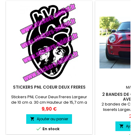
STICKERS PNL COEUR DEUX FRERES
MAR
2 BANDES DE C
Stickers PNL Coeur Deux Freres Largeur
AVEC 
de 10 cm a. 30 cm Hauteur de 15,7 cm a
2 bandes de Cap
47,3 cm
Prix
9,90 €
liserets Largeur
Largeur Liserets
Pri
24
Ajouter au panier

vinyle professionne
a l'eau, essence, 
Ajou


En stock
vie entre 3 et 5 a