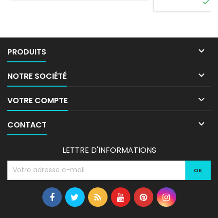

E
livré directement

PRODUITS

NOTRE SOCIÉTÉ

VOTRE COMPTE

CONTACT
LETTRE D'INFORMATIONS