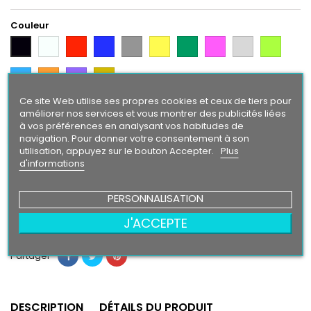
Couleur
Blanc
Rouge
Bleu
Gris
Jaune
Vert
Rose
Gris
Vert
Noir
Argent
Citron
Bleu
Orange
Violet
Gold
Intense
Ce site Web utilise ses propres cookies et ceux de tiers pour
améliorer nos services et vous montrer des publicités liées
Finition
à vos préférences en analysant vos habitudes de
Brillant
Mat
navigation. Pour donner votre consentement à son
utilisation, appuyez sur le bouton Accepter.
Plus
d'informations
29,90 €
PERSONNALISATION
Ajouter au panier
Quantité

J'ACCEPTE
Partager
DESCRIPTION
DÉTAILS DU PRODUIT