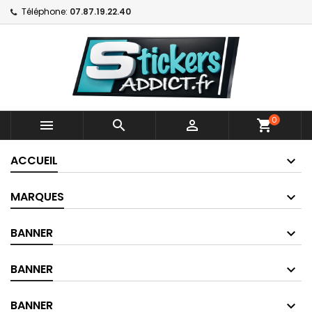
Téléphone:
07.87.19.22.40
0



shopping_cart
ACCUEIL
MARQUES
BANNER
BANNER
BANNER