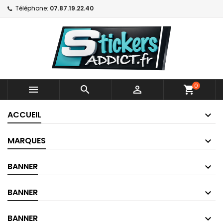
Téléphone:
07.87.19.22.40
0



shopping_cart
ACCUEIL
MARQUES
BANNER
BANNER
BANNER