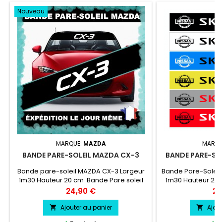
Nouveau
MARQUE:
MAZDA
MARQU
BANDE PARE-SOLEIL MAZDA CX-3
BANDE PARE-SOL
Bande pare-soleil MAZDA CX-3 Largeur
Bande Pare-Soleil 
1m30 Hauteur 20 cm Bande Pare soleil
1m30 Hauteur 20 
couleur au choix Logo MAZDA CX-3
couleur au c
Prix
Pri
24,90 €
24
couleur au choix
Skyline co
Ajouter au panier
Ajou

