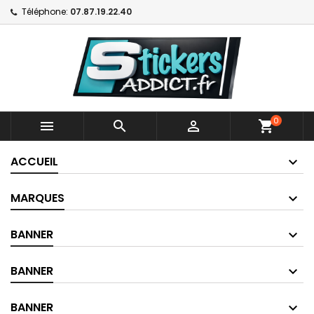
Téléphone:
07.87.19.22.40
0



shopping_cart
ACCUEIL
MARQUES
BANNER
BANNER
BANNER