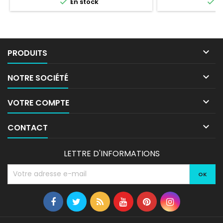


En stock
E

PRODUITS

NOTRE SOCIÉTÉ

VOTRE COMPTE

CONTACT
LETTRE D'INFORMATIONS