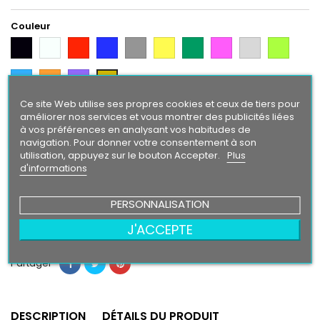
Couleur
Noir
Blanc
Rouge
Bleu
Gris
Jaune
Vert
Rose
Gris
Vert
Argent
Citron
Bleu
Orange
Violet
Gold
Intense
Ce site Web utilise ses propres cookies et ceux de tiers pour
améliorer nos services et vous montrer des publicités liées
Finition
à vos préférences en analysant vos habitudes de
Brillant
Mat
navigation. Pour donner votre consentement à son
utilisation, appuyez sur le bouton Accepter.
Plus
d'informations
40,90 €
PERSONNALISATION
Ajouter au panier
Quantité

J'ACCEPTE
Partager
DESCRIPTION
DÉTAILS DU PRODUIT