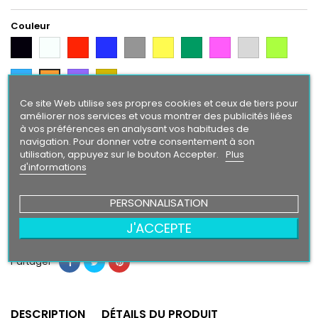
Couleur
Noir
Blanc
Rouge
Bleu
Gris
Jaune
Vert
Rose
Gris
Vert
Argent
Citron
Bleu
Violet
Gold
Orange
Intense
Ce site Web utilise ses propres cookies et ceux de tiers pour
améliorer nos services et vous montrer des publicités liées
Finition
à vos préférences en analysant vos habitudes de
Brillant
Mat
navigation. Pour donner votre consentement à son
utilisation, appuyez sur le bouton Accepter.
Plus
d'informations
40,90 €
PERSONNALISATION
Ajouter au panier
Quantité

J'ACCEPTE
Partager
DESCRIPTION
DÉTAILS DU PRODUIT