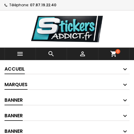
Téléphone:
07.87.19.22.40
0



shopping_cart
ACCUEIL
MARQUES
BANNER
BANNER
BANNER