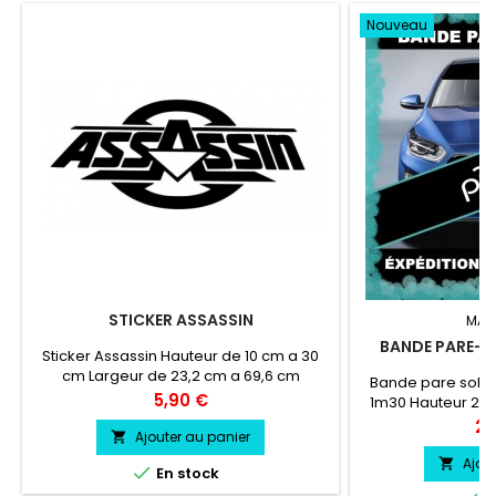
Nouveau
STICKER ASSASSIN
MAR
BANDE PARE-SO
Sticker Assassin Hauteur de 10 cm a 30
cm Largeur de 23,2 cm a 69,6 cm
Bande pare solei
Prix
5,90 €
1m30 Hauteur 20 
couleur au cho
Pri
24
Ajouter au panier

couleu
Ajou


En stock