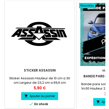
Nouveau
STICKER ASSASSIN
MAR
BANDE PARE-SO
Sticker Assassin Hauteur de 10 cm a 30
cm Largeur de 23,2 cm a 69,6 cm
Bande pare solei
Prix
5,90 €
1m30 Hauteur 20 
couleur au cho
Pri
24
Ajouter au panier

couleu
Ajou


En stock