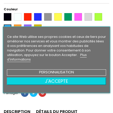
Couleur
Noir
Blanc
Rouge
Bleu
Gris
Jaune
Vert
Rose
Gris
Vert
Argent
Citron
Orange
Violet
Gold
Bleu
Intense
Ce site Web utilise ses propres cookies et ceux de tiers pour
améliorer nos services et vous montrer des publicités liées
Finition
à vos préférences en analysant vos habitudes de
Brillant
Mat
navigation. Pour donner votre consentement à son
utilisation, appuyez sur le bouton Accepter.
Plus
d'informations
40,90 €
PERSONNALISATION
Ajouter au panier
Quantité

J'ACCEPTE
Partager
DESCRIPTION
DÉTAILS DU PRODUIT