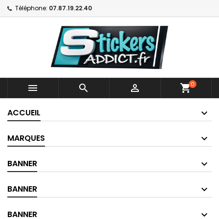
Téléphone:
07.87.19.22.40
0



shopping_cart
ACCUEIL
MARQUES
BANNER
BANNER
BANNER