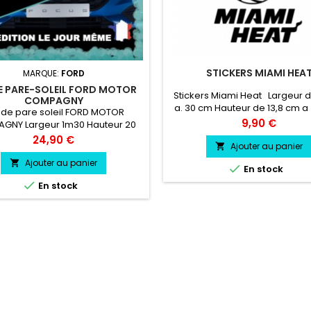
STICKERS MIAMI HEA
MARQUE:
FORD
 PARE-SOLEIL FORD MOTOR
Stickers Miami Heat Largeur 
COMPAGNY
a. 30 cm Hauteur de 13,8 cm a
de pare soleil FORD MOTOR
Prix
9,90 €
GNY Largeur 1m30 Hauteur 20
e Pare soleil couleur au choix
Prix
24,90 €
Ajouter au panier

ORD MOTOR COMPAGNY couleur
au choix
Ajouter au panier


En stock

En stock