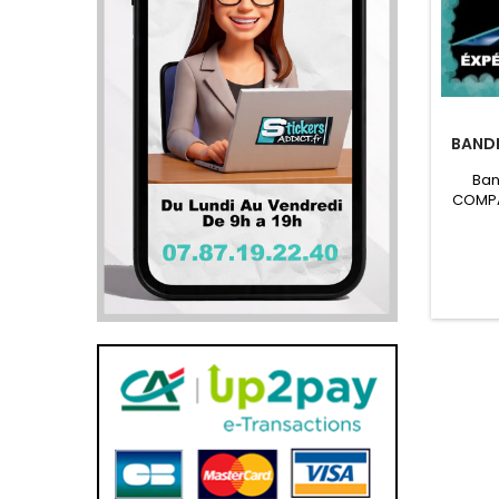
BANDE
Ban
COMPA
cm Band
Logo F