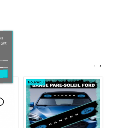
os
sant
<
>
Nouveau