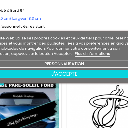
ébé à Bord 94
20 cm/ Largeur 18.3 cm
ofessionnel très résistant
l'eau, essence, chaleur, froid.
ite Web utilise ses propres cookies et ceux de tiers pour améliorer n
vie entre 3 et 5 ans environ.
ices et vous montrer des publicités liées à vos préférences en analy
le livré directement sur papier transfert.
habitudes de navigation. Pour donner votre consentement à son
eur de fond , la couleur de fond représente votre support de pose.
isation, appuyez sur le bouton Accepter.
Plus d'informations
PERSONNALISATION
RES PRODUITS DANS LA MÊME CATÉGORIE :
J'ACCEPTE
au