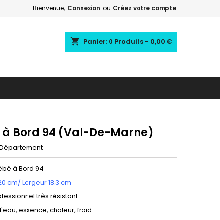
Bienvenue,
Connexion
ou
Créez votre compte
shopping_cart
Panier:
0
Produits - 0,00 €
 à Bord 94 (Val-De-Marne)
Département
Bébé à Bord 94
20 cm/ Largeur 18.3 cm
ofessionnel très résistant
 l'eau, essence, chaleur, froid.