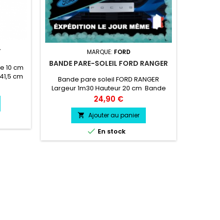
T
MARQUE:
FORD
BANDE PARE-SOLEIL FORD RANGER
BAND
de 10 cm
 41,5 cm
Bande pare soleil FORD RANGER
Bande 
Largeur 1m30 Hauteur 20 cm Bande
1m30 Hau
Pare soleil couleur au choix Logo FORD
couleur 
Prix
24,90 €
RANGER couleur au choix
Ajouter au panier


En stock