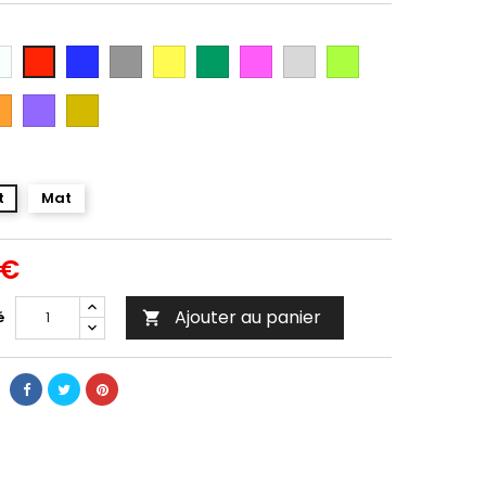
anc
Bleu
Gris
Jaune
Vert
Rose
Gris
Vert
Rouge
Argent
Citron
ange
Violet
Gold
t
Mat
 €
Ajouter au panier
é
