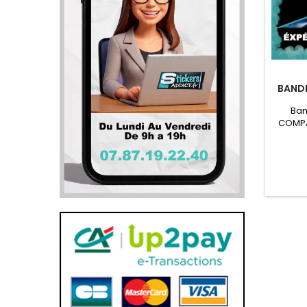
BANDE
Ban
COMPA
cm Band
Logo F