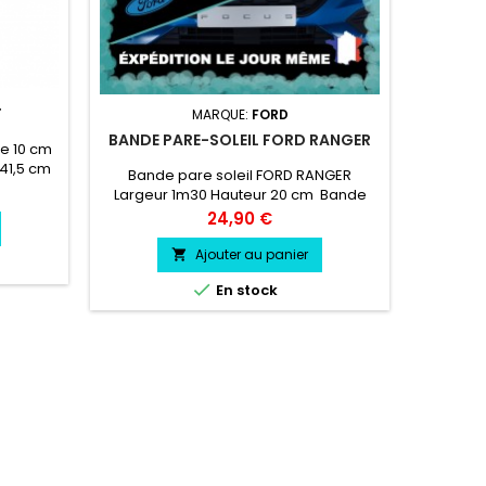
T
MARQUE:
FORD
BANDE PARE-SOLEIL FORD RANGER
BAND
de 10 cm
 41,5 cm
Bande pare soleil FORD RANGER
Bande 
Largeur 1m30 Hauteur 20 cm Bande
1m30 Hau
Pare soleil couleur au choix Logo FORD
couleur 
Prix
24,90 €
RANGER couleur au choix
Ajouter au panier


En stock