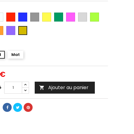
anc
Rouge
Bleu
Gris
Jaune
Vert
Rose
Gris
Vert
Argent
Citron
ange
Violet
Gold
t
Mat
 €
Ajouter au panier
é
