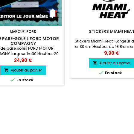
STICKERS MIAMI HEA
MARQUE:
FORD
 PARE-SOLEIL FORD MOTOR
Stickers Miami Heat Largeur 
COMPAGNY
a. 30 cm Hauteur de 13,8 cm a
de pare soleil FORD MOTOR
Prix
9,90 €
GNY Largeur 1m30 Hauteur 20
e Pare soleil couleur au choix
Prix
24,90 €
Ajouter au panier

ORD MOTOR COMPAGNY couleur
au choix
Ajouter au panier


En stock

En stock