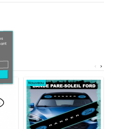
os
sant
<
>
Nouveau