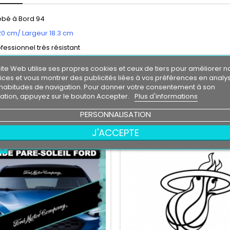
ébé à Bord 94
20 cm/ Largeur 18.3 cm
ofessionnel très résistant
l'eau, essence, chaleur, froid.
ite Web utilise ses propres cookies et ceux de tiers pour améliorer n
vie entre 3 et 5 ans environ.
ices et vous montrer des publicités liées à vos préférences en analy
le livré directement sur papier transfert.
habitudes de navigation. Pour donner votre consentement à son
eur de fond , la couleur de fond représente votre support de pose.
isation, appuyez sur le bouton Accepter.
Plus d'informations
PERSONNALISATION
RES PRODUITS DANS LA MÊME CATÉGORIE :
J'ACCEPTE
au