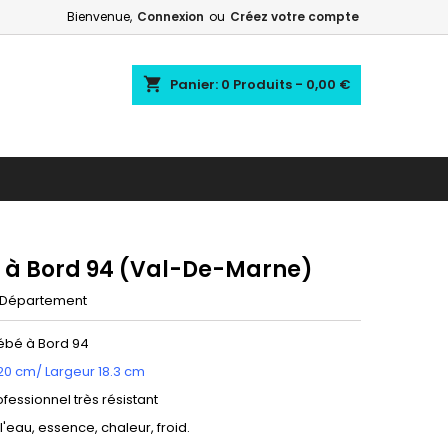
Bienvenue,
Connexion
ou
Créez votre compte
shopping_cart
Panier:
0
Produits - 0,00 €
 à Bord 94 (Val-De-Marne)
Département
Bébé à Bord 94
20 cm/ Largeur 18.3 cm
ofessionnel très résistant
 l'eau, essence, chaleur, froid.