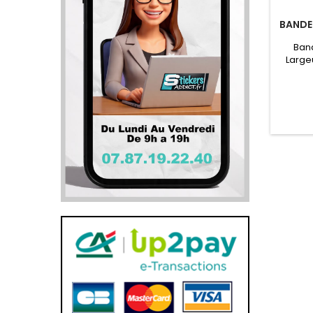
BANDE
Band
Large
Pare
Toy