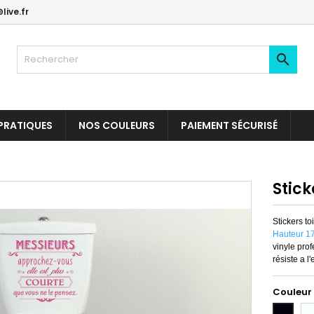
live.fr

PRATIQUES
NOS COULEURS
PAIEMENT SÉCURISÉ
Stick
Stickers to
Hauteur 17
vinyle prof
résiste a l
Couleur
Bl
Noir