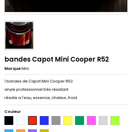
bandes Capot Mini Cooper R52
Marque
Mini
1 bandes de Capot Mini Cooper R52
vinyle professionnel très résistant
résiste a l'eau, essence, chaleur, froid.
Couleur
Noir
Blanc
Bleu
Gris
Jaune
Vert
Rose
Gris
Vert
Rouge
Argent
Citron
Bleu
Orange
Violet
Gold