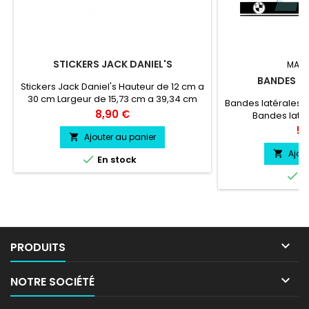
STICKERS JACK DANIEL'S
MARQ
BANDES L
Stickers Jack Daniel's Hauteur de 12 cm a
30 cm Largeur de 15,73 cm a 39,34 cm
Bandes latérales 
vinyle professionnel très résistant résiste
Prix
8,90 €
Bandes laté
a l'eau, essence, chaleur, froid.
professionne
Pri
59
Ajouter au panier

Ajou


En stock

E

PRODUITS

NOTRE SOCIÉTÉ