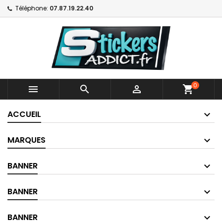
Téléphone:
07.87.19.22.40
0



shopping_cart
ACCUEIL
MARQUES
BANNER
BANNER
BANNER