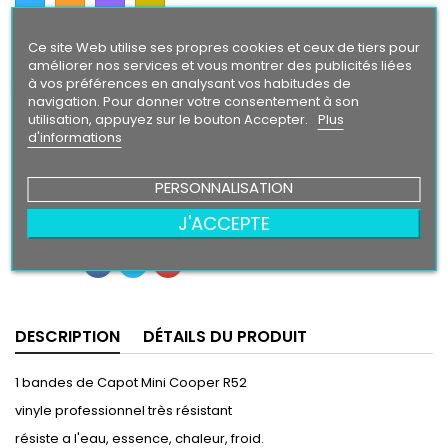
Intense
Ce site Web utilise ses propres cookies et ceux de tiers pour
Finition
améliorer nos services et vous montrer des publicités liées
à vos préférences en analysant vos habitudes de
Brillant
Mat
navigation. Pour donner votre consentement à son
utilisation, appuyez sur le bouton Accepter.
Plus
d'informations
29,90 €
PERSONNALISATION
Ajouter au panier
Quantité

J'ACCEPTE
Partager
DESCRIPTION
DÉTAILS DU PRODUIT
1 bandes de Capot Mini Cooper R52
vinyle professionnel très résistant
résiste a l'eau, essence, chaleur, froid.