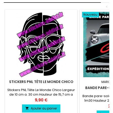
<
Nouveau
STICKERS PNL TÊTE LE MONDE CHICO
MARQU
BANDE PARE-SO
Stickers PNL Tête Le Monde Chico Largeur
de 10 cm a. 30 cm Hauteur de 15,7 cm a
Bande pare-solei
47,3 cm
Prix
9,90 €
1m30 Hauteur 20 
couleur au cho
Pri
24
Ajouter au panier

couleu