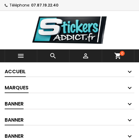
Téléphone:
07.87.19.22.40
0



shopping_cart
ACCUEIL
MARQUES
BANNER
BANNER
BANNER