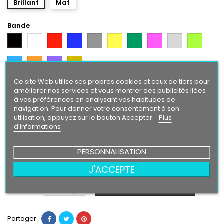
Brillant
Mat
Bande
Blanc
Rouge
Bleu
Gris
Jaune
Vert
Rose
Gris
Vert
Noir
Argent
Citron
Bleu
Orange
Violet
Gold
Intense
Ce site Web utilise ses propres cookies et ceux de tiers pour
Texte/ Logo
améliorer nos services et vous montrer des publicités liées
à vos préférences en analysant vos habitudes de
Noir
Blanc
Rouge
Bleu
Gris
Jaune
Vert
Gris
Vert
Rose
navigation. Pour donner votre consentement à son
Argent
Citron
utilisation, appuyez sur le bouton Accepter.
Plus
Bleu
Orange
Violet
Gold
d'informations
Intense
PERSONNALISATION
24,90 €
J'ACCEPTE
Ajouter au panier
Quantité

Partager