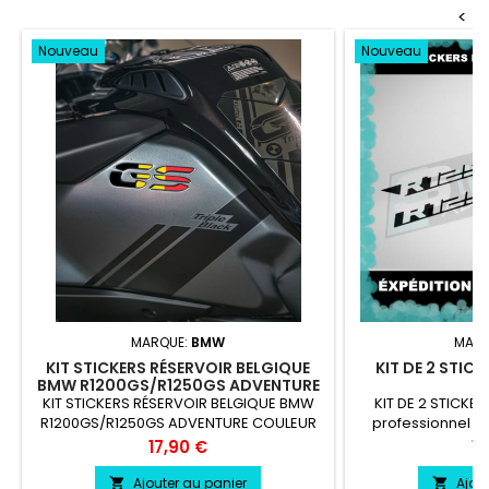
<
Nouveau
Nouveau
MARQUE:
BMW
MARQ
KIT STICKERS RÉSERVOIR BELGIQUE
KIT DE 2 STIC
BMW R1200GS/R1250GS ADVENTURE
KIT STICKERS RÉSERVOIR BELGIQUE BMW
KIT DE 2 STICKE
R1200GS/R1250GS ADVENTURE COULEUR
professionnel trè
AU CHOIX vinyle professionnel très
l'eau, essenc
Prix
Pr
17,90 €
12
résistant résiste a l'eau, essence,
chaleur, froid.
Ajouter au panier
Ajou

