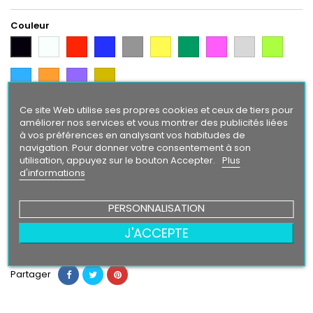
Couleur
Blanc
Rouge
Bleu
Gris
Jaune
Vert
Rose
Gris
Vert
Noir
Argent
Citron
Bleu
Orange
Violet
Gold
Intense
Ce site Web utilise ses propres cookies et ceux de tiers pour
Finition
améliorer nos services et vous montrer des publicités liées
Brillant
Mat
à vos préférences en analysant vos habitudes de
navigation. Pour donner votre consentement à son
utilisation, appuyez sur le bouton Accepter.
Plus
d'informations
29,90 €
PERSONNALISATION
Ajouter au panier
Quantité

J'ACCEPTE

Rupture de stock
Partager