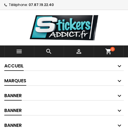
Téléphone:
07.87.19.22.40
0



shopping_cart
ACCUEIL
MARQUES
BANNER
BANNER
BANNER