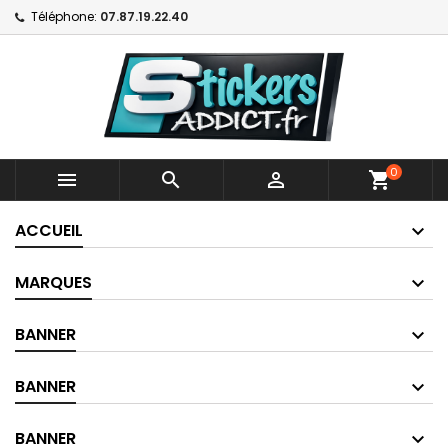
Téléphone:
07.87.19.22.40
0



shopping_cart
ACCUEIL
MARQUES
BANNER
BANNER
BANNER