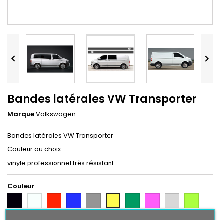


Bandes latérales VW Transporter
Marque
Volkswagen
Bandes latérales VW Transporter
Couleur au choix
vinyle professionnel très résistant
Couleur
Noir
Blanc
Rouge
Bleu
Gris
Vert
Rose
Gris
Vert
Jaune
Argent
Citron
Bleu
Orange
Violet
Gold