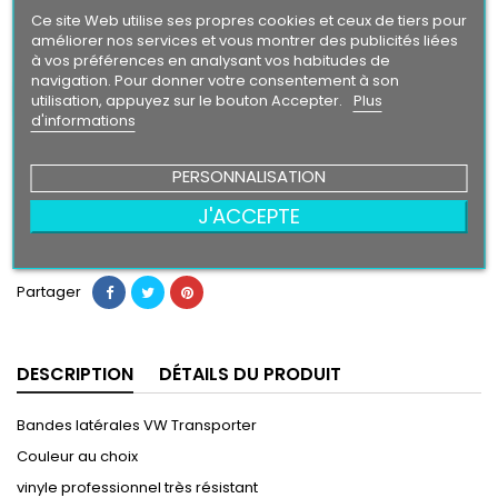
Intense
Ce site Web utilise ses propres cookies et ceux de tiers pour
améliorer nos services et vous montrer des publicités liées
à vos préférences en analysant vos habitudes de
Finition
navigation. Pour donner votre consentement à son
Brillant
Mat
utilisation, appuyez sur le bouton Accepter.
Plus
d'informations
49,90 €
PERSONNALISATION
J'ACCEPTE
Ajouter au panier
Quantité

Partager
DESCRIPTION
DÉTAILS DU PRODUIT
Bandes latérales VW Transporter
Couleur au choix
vinyle professionnel très résistant