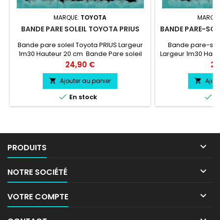
MARQUE:
TOYOTA
MARQU
BANDE PARE SOLEIL TOYOTA PRIUS
BANDE PARE-SOL
Bande pare soleil Toyota PRIUS Largeur
Bande pare-sol
1m30 Hauteur 20 cm Bande Pare soleil
Largeur 1m30 Hau
couleur au choix Logo Toyota
soleil couleur a
Prix
Pri
24,90 €
24
PRIUS couleur au choix
MACAN cou
Ajouter au panier
Ajou




En stock
E

PRODUITS

NOTRE SOCIÉTÉ

VOTRE COMPTE