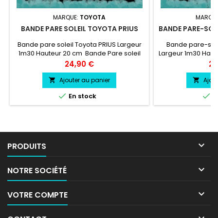
MARQUE:
TOYOTA
MARQU
BANDE PARE SOLEIL TOYOTA PRIUS
BANDE PARE-SOL
Bande pare soleil Toyota PRIUS Largeur
Bande pare-sol
1m30 Hauteur 20 cm Bande Pare soleil
Largeur 1m30 Hau
couleur au choix Logo Toyota
soleil couleur a
Prix
Pri
24,90 €
24
PRIUS couleur au choix
MACAN cou
Ajouter au panier
Ajou




En stock
E

PRODUITS

NOTRE SOCIÉTÉ

VOTRE COMPTE