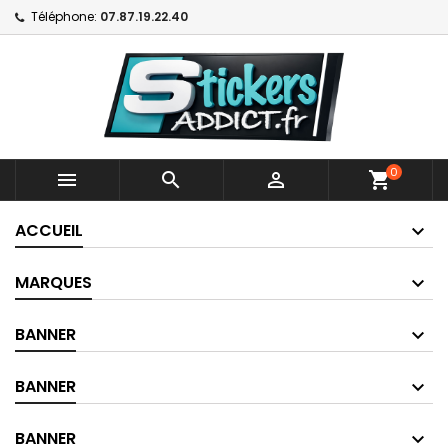
Téléphone:
07.87.19.22.40
0



shopping_cart
ACCUEIL
MARQUES
BANNER
BANNER
BANNER