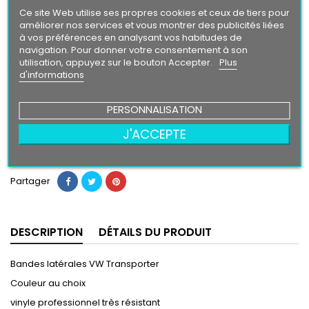
Intense
Ce site Web utilise ses propres cookies et ceux de tiers pour
améliorer nos services et vous montrer des publicités liées
à vos préférences en analysant vos habitudes de
Finition
navigation. Pour donner votre consentement à son
Brillant
Mat
utilisation, appuyez sur le bouton Accepter.
Plus
d'informations
49,90 €
PERSONNALISATION
J'ACCEPTE
Ajouter au panier
Quantité

Partager
DESCRIPTION
DÉTAILS DU PRODUIT
Bandes latérales VW Transporter
Couleur au choix
vinyle professionnel très résistant