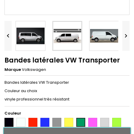


Bandes latérales VW Transporter
Marque
Volkswagen
Bandes latérales VW Transporter
Couleur au choix
vinyle professionnel très résistant
Couleur
Noir
Blanc
Rouge
Bleu
Gris
Jaune
Rose
Gris
Vert
Vert
Argent
Citron
Bleu
Orange
Violet
Gold