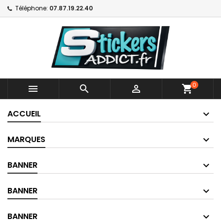
Téléphone:
07.87.19.22.40
0



shopping_cart
ACCUEIL
MARQUES
BANNER
BANNER
BANNER