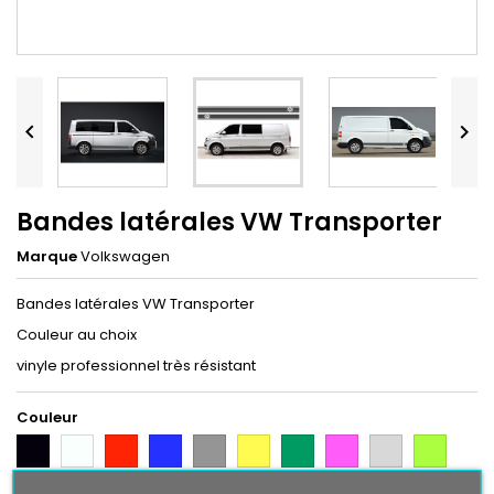


Bandes latérales VW Transporter
Marque
Volkswagen
Bandes latérales VW Transporter
Couleur au choix
vinyle professionnel très résistant
Couleur
Noir
Blanc
Rouge
Bleu
Gris
Jaune
Vert
Rose
Gris
Vert
Argent
Citron
Bleu
Orange
Violet