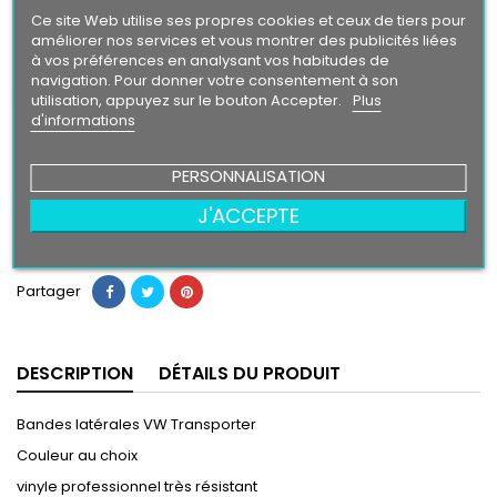
Gold
Intense
Ce site Web utilise ses propres cookies et ceux de tiers pour
améliorer nos services et vous montrer des publicités liées
à vos préférences en analysant vos habitudes de
Finition
navigation. Pour donner votre consentement à son
Brillant
Mat
utilisation, appuyez sur le bouton Accepter.
Plus
d'informations
49,90 €
PERSONNALISATION
J'ACCEPTE
Ajouter au panier
Quantité

Partager
DESCRIPTION
DÉTAILS DU PRODUIT
Bandes latérales VW Transporter
Couleur au choix
vinyle professionnel très résistant