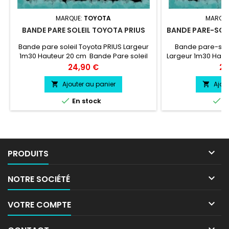
MARQUE:
TOYOTA
MARQU
BANDE PARE SOLEIL TOYOTA PRIUS
BANDE PARE-SOL
Bande pare soleil Toyota PRIUS Largeur
Bande pare-sol
1m30 Hauteur 20 cm Bande Pare soleil
Largeur 1m30 Hau
couleur au choix Logo Toyota
soleil couleur a
Prix
Pri
24,90 €
24
PRIUS couleur au choix
MACAN cou
Ajouter au panier
Ajou




En stock
E

PRODUITS

NOTRE SOCIÉTÉ

VOTRE COMPTE