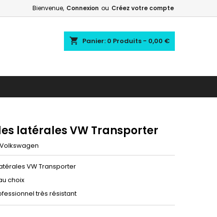
Bienvenue,
Connexion
ou
Créez votre compte
shopping_cart
Panier:
0
Produits - 0,00 €
es latérales VW Transporter
Volkswagen
atérales VW Transporter
au choix
ofessionnel très résistant