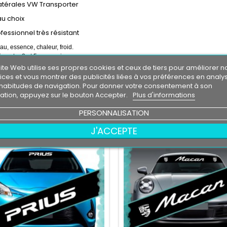
atérales VW Transporter
au choix
ofessionnel très résistant
eau, essence, chaleur, froid.
e entre 3 et 5 ans environs
 livré directement sur papier transfert.
ite Web utilise ses propres cookies et ceux de tiers pour améliorer n
r de fond , la couleur de fond représente votre support de pose.
ices et vous montrer des publicités liées à vos préférences en analy
on d'un logo sans autorisation de son propriétaire est sous votre entière responsabilit
habitudes de navigation. Pour donner votre consentement à son
isation, appuyez sur le bouton Accepter.
Plus d'informations
RES PRODUITS DANS LA MÊME CATÉGORIE :
PERSONNALISATION
J'ACCEPTE
au
Nouveau