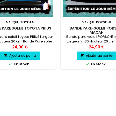
MARQUE:
TOYOTA
MARQUE:
PORSCHE
 PARE SOLEIL TOYOTA PRIUS
BANDE PARE-SOLEIL POR
MACAN
are soleil Toyota PRIUS Largeur
Bande pare-soleil PORSCHE
auteur 20 cm Bande Pare soleil
Largeur 1m30 Hauteur 20 cm
uleur au choix Logo Toyota
Pare soleil couleur au choix
Prix
Prix
24,90 €
24,90 €
PRIUS couleur au choix
PORSCHE MACAN couleur au
Ajouter au panier
Ajouter au panier




En stock
En stock