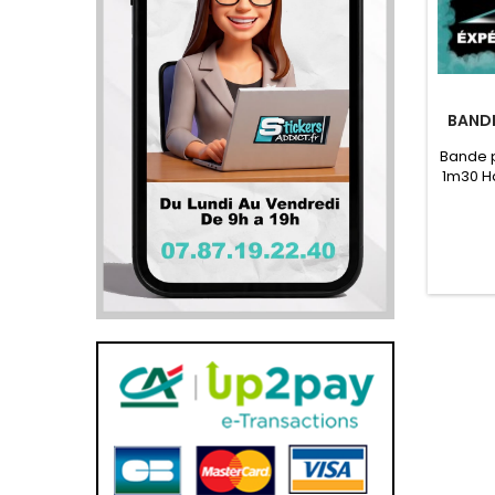
BANDE
Bande p
1m30 H
co