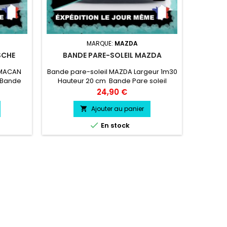
MARQUE:
MAZDA
SCHE
BANDE PARE-SOLEIL MAZDA
BANDE P
 MACAN
Bande pare-soleil MAZDA Largeur 1m30
Bande
 Bande
Hauteur 20 cm Bande Pare soleil
Largeu
 Logo
couleur au choix Logo MAZDA couleur
Par
Prix
24,90 €
 choix
au choix
Logo Ci
Ajouter au panier


En stock