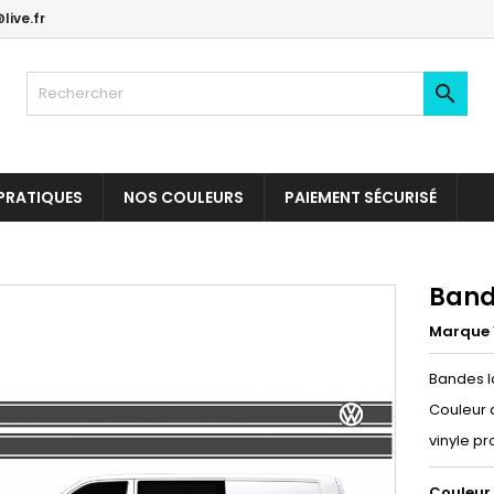
live.fr

PRATIQUES
NOS COULEURS
PAIEMENT SÉCURISÉ
Band
Marque
Bandes l
Couleur 
vinyle pr
Couleur