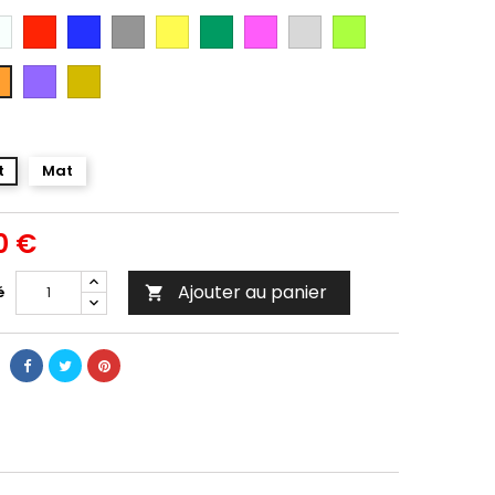
anc
Rouge
Bleu
Gris
Jaune
Vert
Rose
Gris
Vert
Argent
Citron
Violet
Gold
ange
t
Mat
0 €
Ajouter au panier
é
