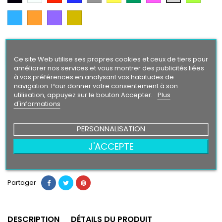
Citron
Argent
Bleu
Orange
Violet
Gold
Intense
Finition
Brillant
Mat
Ce site Web utilise ses propres cookies et ceux de tiers pour
améliorer nos services et vous montrer des publicités liées
à vos préférences en analysant vos habitudes de
Taille
navigation. Pour donner votre consentement à son
utilisation, appuyez sur le bouton Accepter.
Plus
d'informations
8,90 €
PERSONNALISATION
J'ACCEPTE
Ajouter au panier
Quantité

Partager
DESCRIPTION
DÉTAILS DU PRODUIT