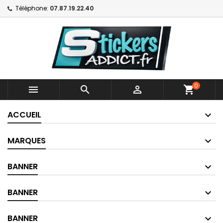
Téléphone:
07.87.19.22.40
0



shopping_cart
ACCUEIL
MARQUES
BANNER
BANNER
BANNER