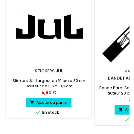
STICKERS JUL
MARQ
BANDE PARE-
Stickers JUL Largeur de 10 cm a 30 cm
Hauteur de 3,6 a 10,9 cm
Bande Pare-Soleil
Prix
5,90 €
Hauteur 20 cm
couleur au choix L
Pri
24
Ajouter au panier

c
Ajou


En stock

E