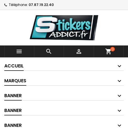
Téléphone:
07.87.19.22.40
0



shopping_cart
ACCUEIL
MARQUES
BANNER
BANNER
BANNER