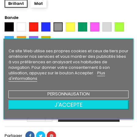
Brillant
Mat
Bande
Noir
Blanc
Rouge
Bleu
Jaune
Vert
Rose
Gris
Vert
Gris
Argent
Citron
Bleu
Orange
Violet
Gold
Intense
Ce site Web utilise ses propres cookies et ceux de tiers pour
améliorer nos services et vous montrer des publicités liées
Texte/ Logo
à vos préférences en analysant vos habitudes de
Blanc
Rouge
Bleu
Gris
Jaune
Vert
Rose
Gris
Vert
Noir
navigation. Pour donner votre consentement à son
Argent
Citron
utilisation, appuyez sur le bouton Accepter.
Plus
Bleu
Orange
Violet
Gold
d'informations
Intense
PERSONNALISATION
24,90 €
J'ACCEPTE
Ajouter au panier
Quantité

Partager