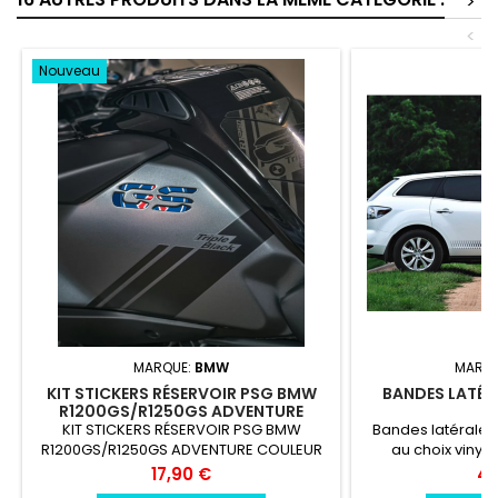
>
<
Nouveau
MARQUE:
BMW
MARQU
KIT STICKERS RÉSERVOIR PSG BMW
BANDES LATÉR
R1200GS/R1250GS ADVENTURE
KIT STICKERS RÉSERVOIR PSG BMW
Bandes latérale
R1200GS/R1250GS ADVENTURE COULEUR
au choix vinyle
AU CHOIX vinyle professionnel très
ré
Prix
Pri
17,90 €
49
résistant résiste a l'eau, essence,