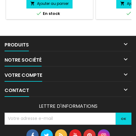
chaleur, froid.
Ajouter au panier
Ajou




En stock
E

PRODUITS

NOTRE SOCIÉTÉ

VOTRE COMPTE

CONTACT
LETTRE D'INFORMATIONS