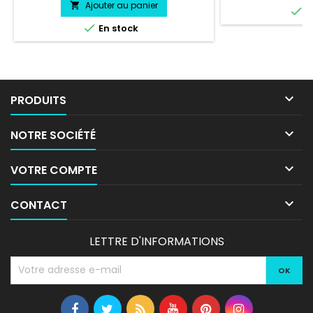
Ajouter au panier


E

En stock

PRODUITS

NOTRE SOCIÉTÉ

VOTRE COMPTE

CONTACT
LETTRE D'INFORMATIONS