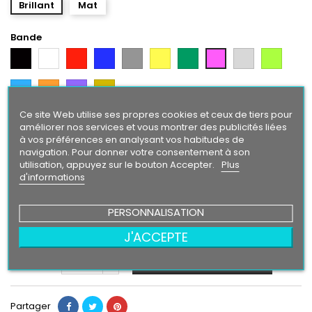
Brillant
Mat
Bande
Noir
Blanc
Rouge
Bleu
Gris
Jaune
Vert
Gris
Vert
Rose
Argent
Citron
Bleu
Orange
Violet
Gold
Intense
Ce site Web utilise ses propres cookies et ceux de tiers pour
Texte/ Logo
améliorer nos services et vous montrer des publicités liées
à vos préférences en analysant vos habitudes de
Blanc
Rouge
Bleu
Gris
Jaune
Vert
Rose
Gris
Vert
Noir
navigation. Pour donner votre consentement à son
Argent
Citron
utilisation, appuyez sur le bouton Accepter.
Plus
Bleu
Orange
Violet
Gold
d'informations
Intense
PERSONNALISATION
24,90 €
J'ACCEPTE
Ajouter au panier
Quantité

Partager