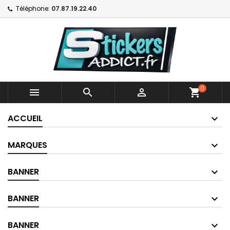
Téléphone:
07.87.19.22.40
0



shopping_cart
ACCUEIL
MARQUES
BANNER
BANNER
BANNER