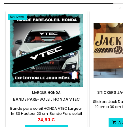
<
Nouveau
STICKERS JACK
MARQUE:
HONDA
BANDE PARE-SOLEIL HONDA VTEC
Stickers Jack Dani
10 cm a 30 cm La
Bande pare soleil HONDA VTEC Largeur
cm vinyle profess
Pr
8
1m30 Hauteur 20 cm Bande Pare soleil
résiste a l'eau, e
couleur au choix Logo HONDA VTEC
Prix
24,90 €
Ajou

couleur au choix