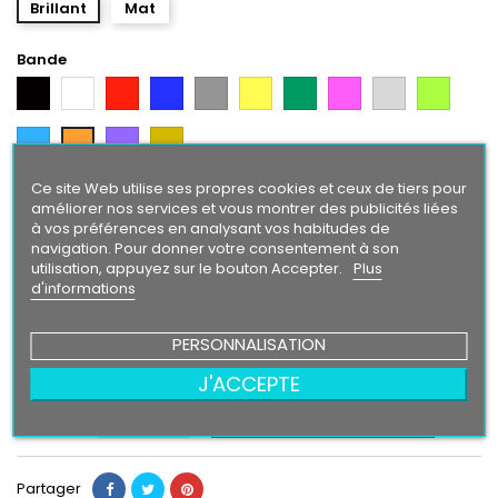
Brillant
Mat
Bande
Noir
Blanc
Rouge
Bleu
Gris
Jaune
Vert
Rose
Gris
Vert
Argent
Citron
Bleu
Violet
Gold
Orange
Intense
Ce site Web utilise ses propres cookies et ceux de tiers pour
Texte/ Logo
améliorer nos services et vous montrer des publicités liées
à vos préférences en analysant vos habitudes de
Blanc
Rouge
Bleu
Gris
Jaune
Vert
Rose
Gris
Vert
Noir
navigation. Pour donner votre consentement à son
Argent
Citron
utilisation, appuyez sur le bouton Accepter.
Plus
Bleu
Orange
Violet
Gold
d'informations
Intense
PERSONNALISATION
24,90 €
J'ACCEPTE
Ajouter au panier
Quantité

Partager