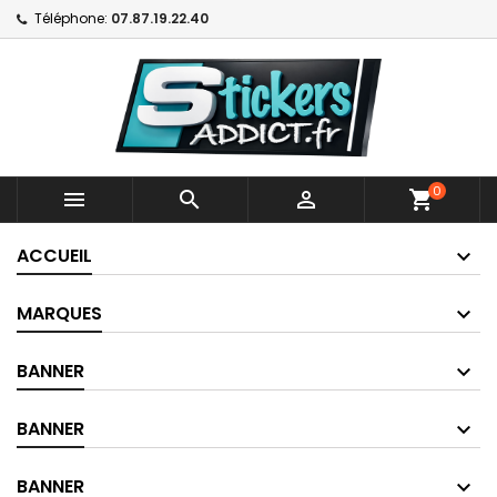
Téléphone:
07.87.19.22.40
0



shopping_cart
ACCUEIL
MARQUES
BANNER
BANNER
BANNER