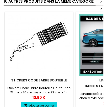
16 AUTRES PRODUITS DANS LA MÊME CATÉGORIE :
>
<
STICKERS CODE BARRE BOUTEILLE
MARQ
BANDES LATÉ
Stickers Code Barre Bouteille Hauteur de
15 cm a 30 cm Largeur de 22 cm a 44
Bandes latérales
cmvinyle professionnel très résistant
Prix
10,90 €
choix vinyle profe
Pri
39
Ajouter au panier
