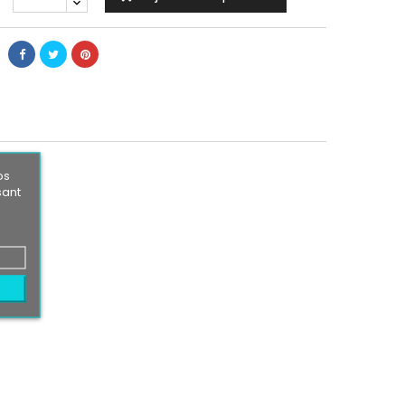
os
sant