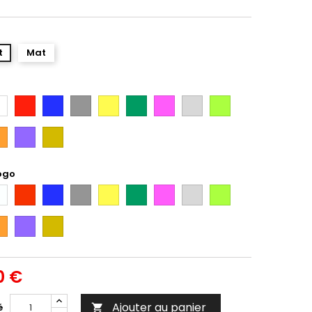
t
Mat
anc
Rouge
Bleu
Gris
Jaune
Vert
Rose
Gris
Vert
Argent
Citron
ange
Violet
Gold
ogo
anc
Rouge
Bleu
Gris
Jaune
Vert
Rose
Gris
Vert
Argent
Citron
ange
Violet
Gold
0 €
Ajouter au panier
é
