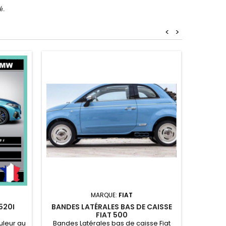
é.
<
>
STI
MARQUE:
FIAT
520I
BANDES LATÉRALES BAS DE CAISSE
Stickers
FIAT 500
/ Hau
uleur au
Bandes Latérales bas de caisse Fiat