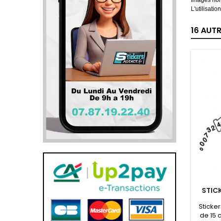
Images non
L'utilisati
16 AUT
STIC
Sticke
de 15 