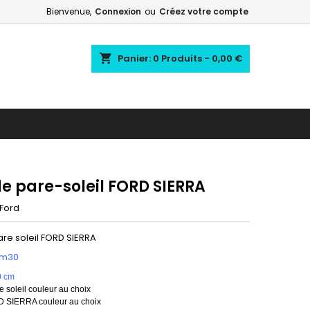
Bienvenue,
Connexion
ou
Créez votre compte
shopping_cart
Panier:
0
Produits - 0,00 €
e pare-soleil FORD SIERRA
Ford
re soleil FORD SIERRA
1m30
0 cm
 soleil couleur au choix
 SIERRA couleur au choix