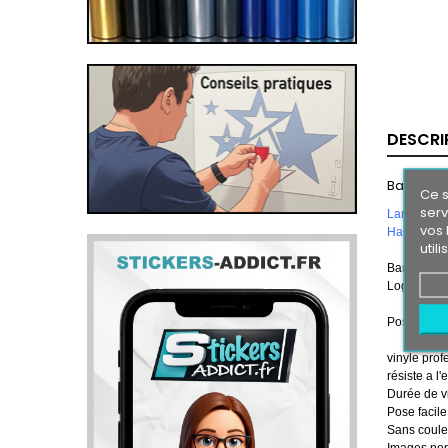
DESCRI
Bande pa
Ce s
serv
Largeur 1
vos 
Hauteur 2
util
Bande Pare
Logos
FOR
Pose en 2 t
vinyle prof
résiste a l'
Durée de vi
Pose facile
Sans couleu