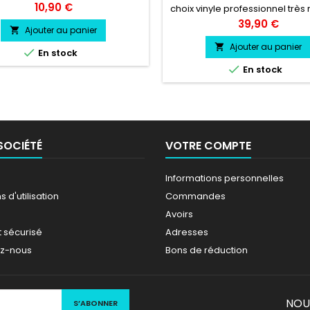
cmvinyle professionnel très
Prix
10,90 €
choix vinyle professionnel très 
résistant
Prix
39,90 €
Ajouter au panier

Ajouter au panier


En stock

En stock
SOCIÉTÉ
VOTRE COMPTE
Informations personnelles
 d'utilisation
Commandes
Avoirs
 sécurisé
Adresses
ez-nous
Bons de réduction
NOU