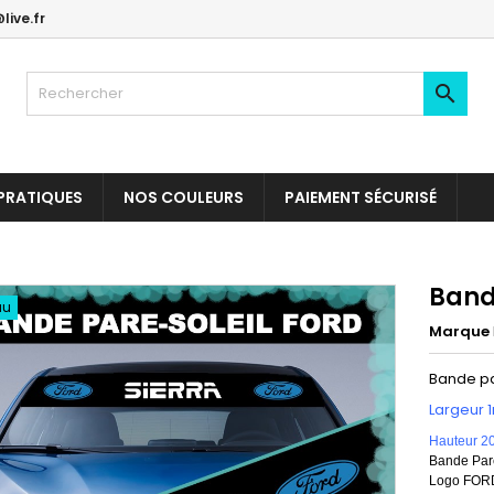
live.fr

PRATIQUES
NOS COULEURS
PAIEMENT SÉCURISÉ
Band
au
Marque
Bande pa
Largeur 
Hauteur 2
Bande Pare
Logo FORD