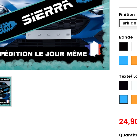
Finition
Brillan
Bande
Bl
Noir
Bleu
Or
Intense
Texte/ L
Noir
Bl
Or
Bleu
Intense
24,9
Quantit