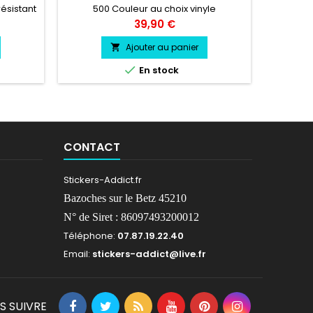
Haute
résistant
500 Couleur au choix vinyle
Hauteur 
professionnel très résistant
Prix
39,90 €
38 cm L
vinyle
Ajouter au panier

résis
froid.

En stock
environs
CONTACT
Stickers-Addict.fr
Bazoches sur le Betz 45210
N° de Siret : 86097493200012
Téléphone:
07.87.19.22.40
Email:
stickers-addict@live.fr
S SUIVRE