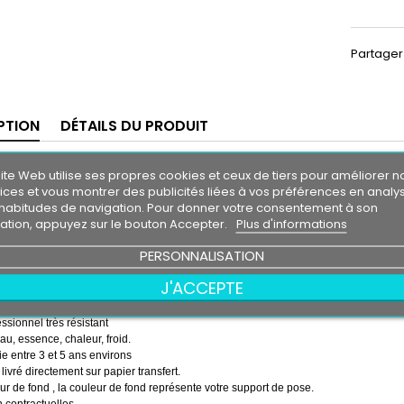
Partager
PTION
DÉTAILS DU PRODUIT
re-soleil FORD SIERRA
ite Web utilise ses propres cookies et ceux de tiers pour améliorer n
ices et vous montrer des publicités liées à vos préférences en analy
m30
habitudes de navigation. Pour donner votre consentement à son
0 cm
isation, appuyez sur le bouton Accepter.
Plus d'informations
 soleil couleur au choix
PERSONNALISATION
couleur au choix
D SIERRA
J'ACCEPTE
emps ( pose de la bande, puis pose du logo sur la bande )
essionnel très résistant
eau, essence, chaleur, froid.
e entre 3 et 5 ans environs
 livré directement sur papier transfert.
r de fond , la couleur de fond représente votre support de pose.