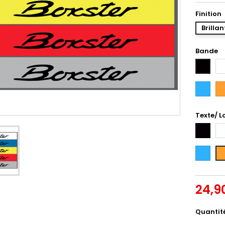
Finition
Brillan
Bande
Bl
Noir
Bleu
Or
Intense
Texte/ L
Noir
Bl
Bleu
Or
Intense
24,9
Quantit