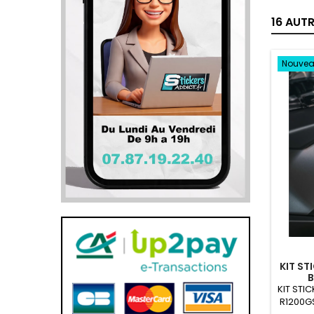
16 AUT
Nouve
KIT ST
B
KIT STI
R1200G