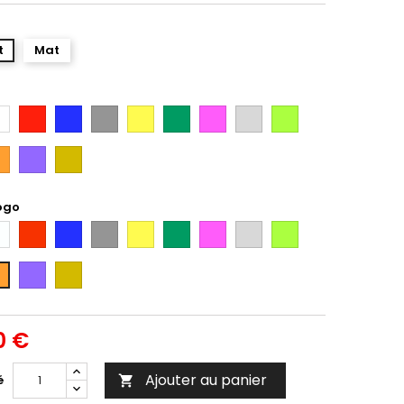
t
Mat
anc
Rouge
Bleu
Gris
Jaune
Vert
Rose
Gris
Vert
Argent
Citron
ange
Violet
Gold
ogo
anc
Rouge
Bleu
Gris
Jaune
Vert
Rose
Gris
Vert
Argent
Citron
Violet
Gold
ange
0 €
Ajouter au panier
é
