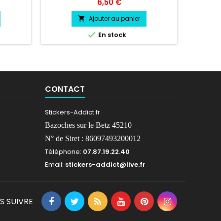
 Logo
très résistant résiste a l'eau, essence,
profess
Prix
6,50 €
 choix
chaleur, froid.
l'ea
Ajouter au panier


En stock
CONTACT
Stickers-Addict.fr
Bazoches sur le Betz 45210
N° de Siret : 86097493200012
Téléphone:
07.87.19.22.40
Email:
stickers-addict@live.fr
S SUIVRE