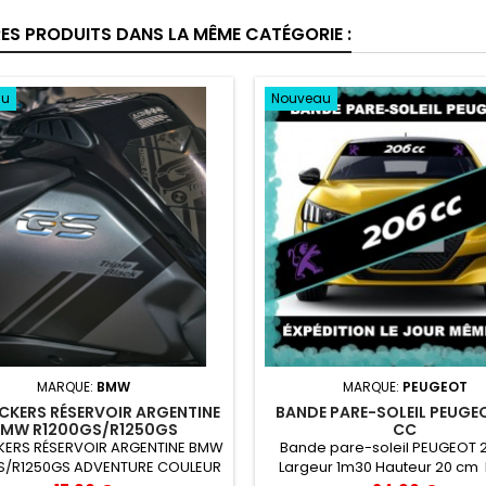
RES PRODUITS DANS LA MÊME CATÉGORIE :
au
Nouveau
MARQUE:
BMW
MARQUE:
PEUGEOT
ICKERS RÉSERVOIR ARGENTINE
BANDE PARE-SOLEIL PEUGE
MW R1200GS/R1250GS
CC
ADVENTURE
CKERS RÉSERVOIR ARGENTINE BMW
Bande pare-soleil PEUGEOT 
S/R1250GS ADVENTURE COULEUR
Largeur 1m30 Hauteur 20 cm