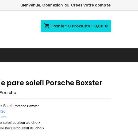
Bienvenue,
Connexion
ou
Créez votre compte
shopping_cart
Panier:
0
Produits - 0,00 €
e pare soleil Porsche Boxster
Porsche
-Soleil
Porsche Boxster
m30
0 cm
 soleil couleur au choix
couleur au choix
he Boxster