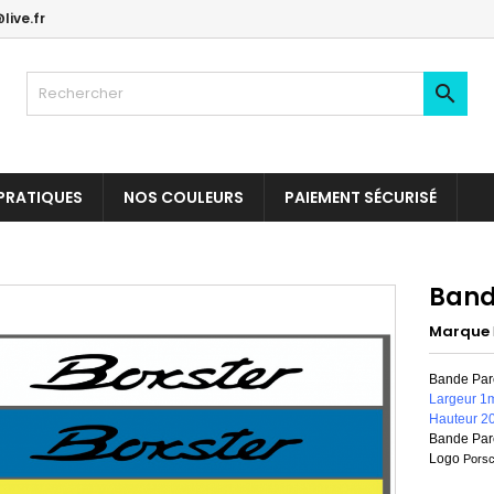
live.fr

PRATIQUES
NOS COULEURS
PAIEMENT SÉCURISÉ
Band
Marque
Bande Pare
Largeur 1
Hauteur 2
Bande Pare
Logo
Porsc