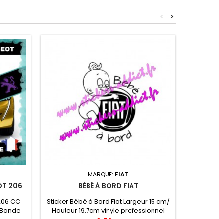
<
>
MARQUE:
FIAT
OT 206
BÉBÉ À BORD FIAT
206 CC
Sticker Bébé à Bord Fiat Largeur 15 cm/
Sticker
 Bande
Hauteur 19.7cm vinyle professionnel
cm