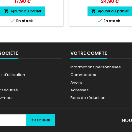
OIX vinyle professionnel très
Pare soleil couleur au choix
Prix
Prix
17,90 €
24,90 €
tant résiste a l'eau, essence,
PEUGEOT 206 CC couleur au
chaleur, froid.
Ajouter au panier
Ajouter au panier




En stock
En stock
SOCIÉTÉ
VOTRE COMPTE
Informations personnelles
 d'utilisation
Commandes
Avoirs
 sécurisé
Adresses
ez-nous
Bons de réduction
NOU