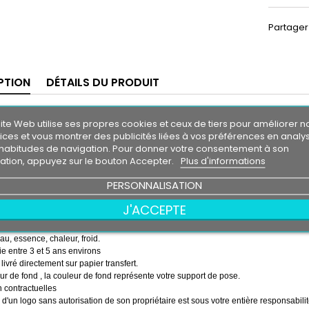
Partager
PTION
DÉTAILS DU PRODUIT
ande Pare-Soleil Porsche Boxster
ite Web utilise ses propres cookies et ceux de tiers pour améliorer n
m30
ices et vous montrer des publicités liées à vos préférences en analy
0 cm
habitudes de navigation. Pour donner votre consentement à son
isation, appuyez sur le bouton Accepter.
Plus d'informations
 soleil couleur au choix
couleur au choix
he Boxster
PERSONNALISATION
emps ( pose de la bande, puis pose du logo sur la bande )
J'ACCEPTE
essionnel très résistant
eau, essence, chaleur, froid.
e entre 3 et 5 ans environs
 livré directement sur papier transfert.
r de fond , la couleur de fond représente votre support de pose.
 contractuelles
on d'un logo sans autorisation de son propriétaire est sous votre entière responsabilit