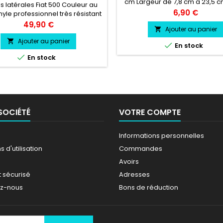
cm Largeur de 7,8 cm a 23,5 c
 latérales Fiat 500 Couleur au
professionnel très résistant ré
Prix
6,90 €
nyle professionnel très résistant
l'eau, essence, chaleur, froid.
Prix
49,90 €
vie entre 3 et 5 ans environs Po
Ajouter au panier

livré directement sur papier tr
Ajouter au panier


En stock

En stock
SOCIÉTÉ
VOTRE COMPTE
Informations personnelles
 d'utilisation
Commandes
Avoirs
 sécurisé
Adresses
ez-nous
Bons de réduction