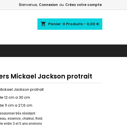
Bienvenue,
Connexion
ou
Créez votre compte
shopping_cart
Panier:
0
Produits - 0,00 €
ers Mickael Jackson protrait
Mickael Jackson protrait
de 12 cm a 30 cm
de 11 cm a 27,6 cm
essionnel très résistant
'eau, essence, chaleur, froid.
ie entre 3 et 5 ans environs