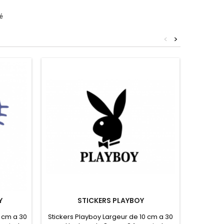
té
<
>
Y
STICKERS PLAYBOY
KIT
0 cm a 30
Stickers Playboy Largeur de 10 cm a 30
Kit de 