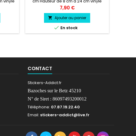
m vinyle
cm Hauteur de 8 cm a 24 cm vinyle
Hauteur
siste a
professionnel très résistant résiste a
Suzuki 
Prix
7,90 €
Durée de
l'eau, essence, chaleur, froid.
Logo S S
se facile
cm2 Lo
Ajouter au panier

ansfert.

En stock
CONTACT
Stickers-Addict.fr
Bazoches sur le Betz 45210
N° de Siret : 86097493200012
Téléphone:
07.87.19.22.40
Email:
stickers-addict@live.fr