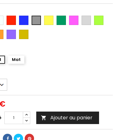
anc
Rouge
Bleu
Jaune
Vert
Rose
Gris
Vert
Gris
Argent
Citron
ange
Violet
Gold
t
Mat
 €
Ajouter au panier
é
