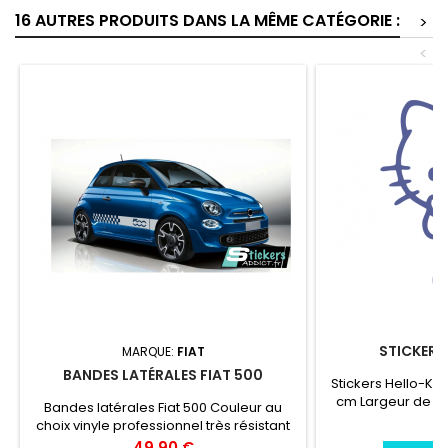
16 AUTRES PRODUITS DANS LA MÊME CATÉGORIE :
>
<
STICKERS
MARQUE:
FIAT
BANDES LATÉRALES FIAT 500
Stickers Hello-Kit
cm Largeur de 7,
Bandes latérales Fiat 500 Couleur au
professionnel trè
Pr
6
choix vinyle professionnel très résistant
l'eau, essence, c
Prix
49,90 €