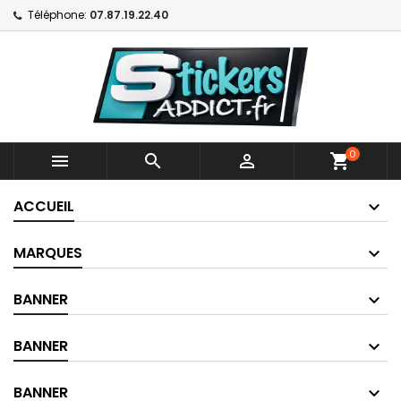
Téléphone:
07.87.19.22.40
0



shopping_cart
ACCUEIL
MARQUES
BANNER
BANNER
BANNER