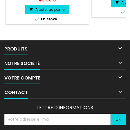
vie entre 3 et 5 a
Ajou

livré directement
Ajouter au panier


E

En stock

PRODUITS

NOTRE SOCIÉTÉ

VOTRE COMPTE

CONTACT
LETTRE D'INFORMATIONS