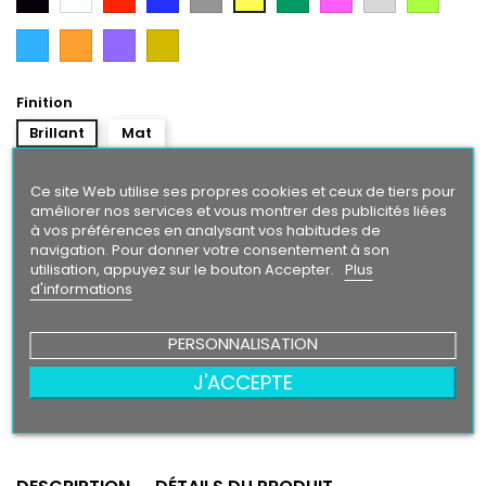
Argent
Citron
Bleu
Orange
Violet
Gold
Intense
Finition
Brillant
Mat
Taille
Ce site Web utilise ses propres cookies et ceux de tiers pour
améliorer nos services et vous montrer des publicités liées
à vos préférences en analysant vos habitudes de
navigation. Pour donner votre consentement à son
utilisation, appuyez sur le bouton Accepter.
Plus
5,90 €
d'informations
Ajouter au panier
Quantité

PERSONNALISATION
J'ACCEPTE
Partager