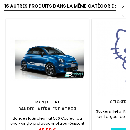
16 AUTRES PRODUITS DANS LA MÊME CATÉGORIE :
>
<
STICKERS
MARQUE:
FIAT
BANDES LATÉRALES FIAT 500
Stickers Hello-Kit
cm Largeur de 7,
Bandes latérales Fiat 500 Couleur au
professionnel trè
Pr
6
choix vinyle professionnel très résistant
l'eau, essence, c
Prix
49,90 €