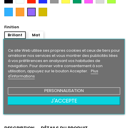
Argent
Citron
Bleu
Orange
Gold
Violet
Intense
Finition
Brillant
Mat
Taille
Ce site Web utilise ses propres cookies et ceux de tiers pour
améliorer nos services et vous montrer des publicités liées
à vos préférences en analysant vos habitudes de
navigation. Pour donner votre consentement à son
utilisation, appuyez sur le bouton Accepter.
Plus
5,90 €
d'informations
Ajouter au panier
Quantité

PERSONNALISATION
J'ACCEPTE
Partager