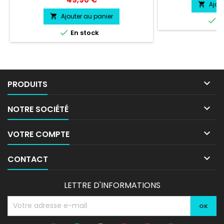
vie entre 3 et 5 a
Ajou

livré directement
Ajouter au panier


E

En stock

PRODUITS

NOTRE SOCIÉTÉ

VOTRE COMPTE

CONTACT
LETTRE D'INFORMATIONS