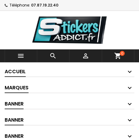
Téléphone:
07.87.19.22.40
0



shopping_cart
ACCUEIL
MARQUES
BANNER
BANNER
BANNER