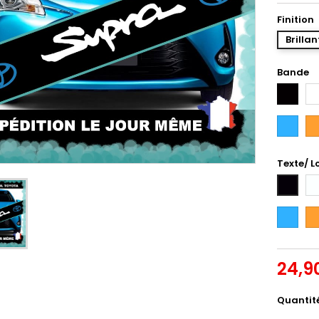
Finition
Brillan
Bande
Noir
Bl
Bleu
Or
Intense
Texte/ L
Bl
Noir
Bleu
Or
Intense
24,9
Quantit