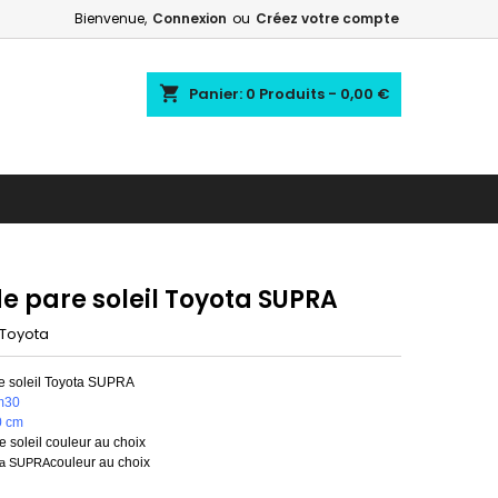
Bienvenue,
Connexion
ou
Créez votre compte
shopping_cart
Panier:
0
Produits - 0,00 €
e pare soleil Toyota SUPRA
Toyota
e soleil Toyota SUPRA
m30
0 cm
 soleil couleur au choix
couleur au choix
ta SUPRA