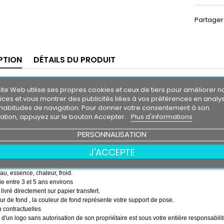
Partager
PTION
DÉTAILS DU PRODUIT
 soleil Toyota SUPRA
ite Web utilise ses propres cookies et ceux de tiers pour améliorer n
m30
ices et vous montrer des publicités liées à vos préférences en analy
0 cm
habitudes de navigation. Pour donner votre consentement à son
isation, appuyez sur le bouton Accepter.
Plus d'informations
 soleil couleur au choix
couleur au choix
ta SUPRA
PERSONNALISATION
emps ( pose de la bande, puis pose du logo sur la bande )
J'ACCEPTE
essionnel très résistant
eau, essence, chaleur, froid.
e entre 3 et 5 ans environs
 livré directement sur papier transfert.
r de fond , la couleur de fond représente votre support de pose.
 contractuelles
on d'un logo sans autorisation de son propriétaire est sous votre entière responsabilit