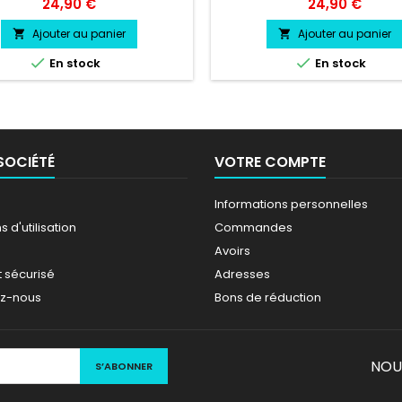
 soleil couleur au choix Logo
Pare soleil couleur au choix
Prix
Prix
24,90 €
24,90 €
DA TYPE R couleur au choix
PEUGEOT SPORT couleur au 
Ajouter au panier
Ajouter au panier




En stock
En stock
SOCIÉTÉ
VOTRE COMPTE
Informations personnelles
 d'utilisation
Commandes
Avoirs
 sécurisé
Adresses
ez-nous
Bons de réduction
NOU