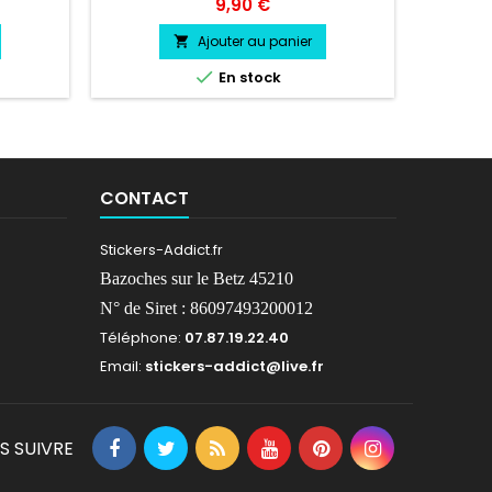
 Logo
laisser un message avec vos choix de
Prix
9,90 €
compte 
choix
couleur lors de la commande COULEUR
direc
AU CHOIX vinyle professionnel très
Ajouter au panier

résistant résiste a l'eau, essence,

En stock
chaleur, froid.
CONTACT
Stickers-Addict.fr
Bazoches sur le Betz 45210
N° de Siret : 86097493200012
Téléphone:
07.87.19.22.40
Email:
stickers-addict@live.fr
S SUIVRE