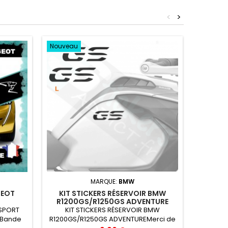
<
>
Nouveau
S
MARQUE:
BMW
GEOT
KIT STICKERS RÉSERVOIR BMW
Stickers 
R1200GS/R1250GS ADVENTURE
très rés
 SPORT
KIT STICKERS RÉSERVOIR BMW
chaleur,
 Bande
R1200GS/R1250GS ADVENTUREMerci de
ans en