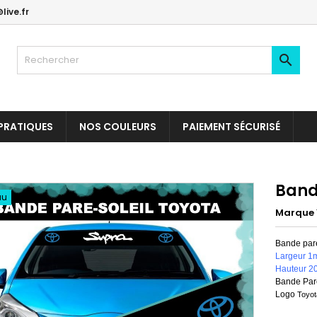
live.fr

PRATIQUES
NOS COULEURS
PAIEMENT SÉCURISÉ
Band
au
Marque
Bande par
Largeur 1
Hauteur 2
Bande Pare
Logo
Toyo