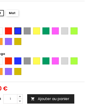
t
Mat
anc
Rouge
Gris
Jaune
Vert
Rose
Gris
Vert
Bleu
Argent
Citron
ange
Violet
Gold
ogo
anc
Rouge
Bleu
Gris
Jaune
Vert
Rose
Gris
Vert
Argent
Citron
ange
Violet
Gold
0 €
Ajouter au panier
é
