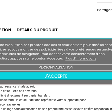
Partager
PTION
DÉTAILS DU PRODUIT
 soleil Toyota SUPRA
ite Web utilise ses propres cookies et ceux de tiers pour améliorer n
m30
ices et vous montrer des publicités liées à vos préférences en analy
0 cm
habitudes de navigation. Pour donner votre consentement à son
isation, appuyez sur le bouton Accepter.
Plus d'informations
 soleil couleur au choix
couleur au choix
ta SUPRA
PERSONNALISATION
emps ( pose de la bande, puis pose du logo sur la bande )
J'ACCEPTE
essionnel très résistant
eau, essence, chaleur, froid.
e entre 3 et 5 ans environs
 livré directement sur papier transfert.
r de fond , la couleur de fond représente votre support de pose.
 contractuelles
on d'un logo sans autorisation de son propriétaire est sous votre entière responsabilit