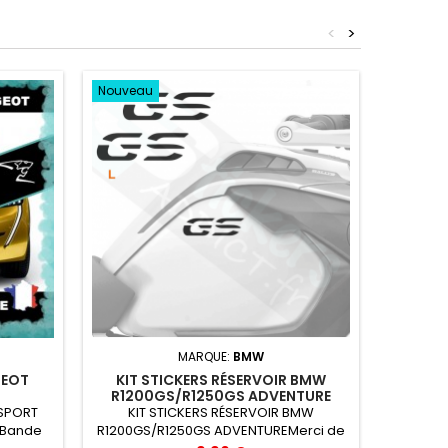
<
>
Nouveau
S
MARQUE:
BMW
GEOT
KIT STICKERS RÉSERVOIR BMW
Stickers 
R1200GS/R1250GS ADVENTURE
très rés
 SPORT
KIT STICKERS RÉSERVOIR BMW
chaleur,
 Bande
R1200GS/R1250GS ADVENTUREMerci de
ans en