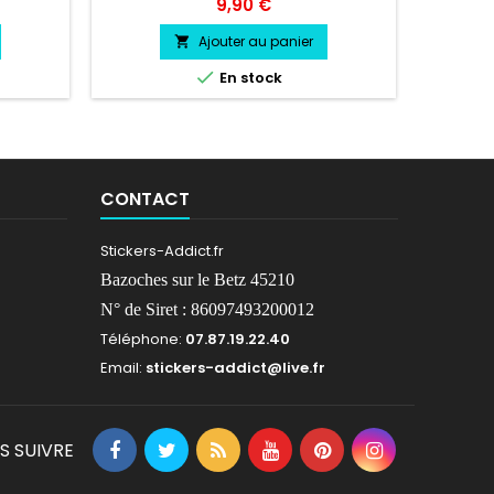
 Logo
laisser un message avec vos choix de
Prix
9,90 €
compte 
choix
couleur lors de la commande COULEUR
direc
AU CHOIX vinyle professionnel très
Ajouter au panier

résistant résiste a l'eau, essence,

En stock
chaleur, froid.
CONTACT
Stickers-Addict.fr
Bazoches sur le Betz 45210
N° de Siret : 86097493200012
Téléphone:
07.87.19.22.40
Email:
stickers-addict@live.fr
S SUIVRE