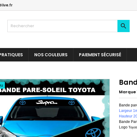
live.fr

PRATIQUES
NOS COULEURS
PAIEMENT SÉCURISÉ
Band
au
Marque
Bande par
Largeur 1
Hauteur 2
Bande Pare
Logo
Toyo