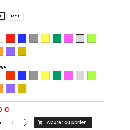
t
Mat
anc
Rouge
Bleu
Gris
Jaune
Vert
Rose
Vert
Gris
Citron
Argent
ange
Violet
Gold
ogo
anc
Rouge
Bleu
Gris
Jaune
Vert
Rose
Gris
Vert
Argent
Citron
ange
Violet
Gold
0 €
Ajouter au panier
é
