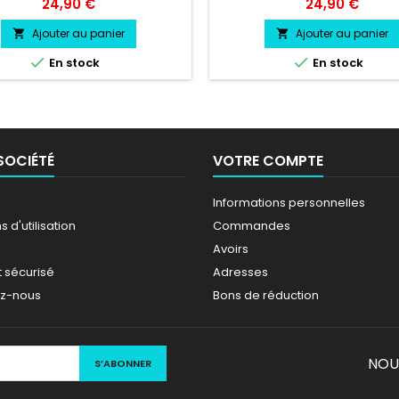
 soleil couleur au choix Logo
Pare soleil couleur au choix
Prix
Prix
24,90 €
24,90 €
DA TYPE R couleur au choix
PEUGEOT SPORT couleur au 
Ajouter au panier
Ajouter au panier




En stock
En stock
SOCIÉTÉ
VOTRE COMPTE
Informations personnelles
 d'utilisation
Commandes
Avoirs
 sécurisé
Adresses
ez-nous
Bons de réduction
NOU