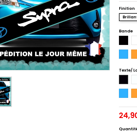
Finition
Brillan
Bande
Noir
Bl
Bleu
Or
Intense
Texte/ L
Bl
Noir
Bleu
Or
Intense
24,9
Quantit