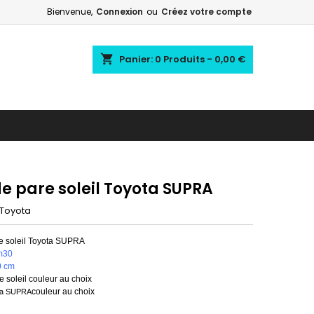
Bienvenue,
Connexion
ou
Créez votre compte
shopping_cart
Panier:
0
Produits - 0,00 €
e pare soleil Toyota SUPRA
Toyota
e soleil Toyota SUPRA
m30
0 cm
 soleil couleur au choix
couleur au choix
ta SUPRA