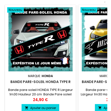
<
Nouveau
Nouveau
MARQUE:
HONDA
MARQU
BANDE PARE-SOLEIL HONDA TYPE R
BANDE PARE-SOL
Bande pare soleil HONDA TYPE R Largeur
Bande pare-so
1m30 Hauteur 20 cm Bande Pare soleil
Largeur 1m30 Hau
couleur au choix Logo HONDA TYPE R
soleil couleur a
Prix
Pri
24,90 €
24
couleur au choix
SPORT cou
Ajouter au panier
Ajou

