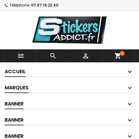
Téléphone:
07.87.19.22.40
0



shopping_cart
ACCUEIL
MARQUES
BANNER
BANNER
BANNER