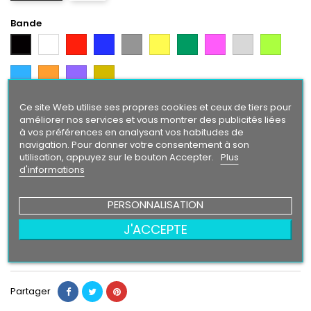
Bande
Blanc
Rouge
Bleu
Gris
Jaune
Vert
Rose
Gris
Vert
Noir
Argent
Citron
Bleu
Orange
Violet
Gold
Intense
Ce site Web utilise ses propres cookies et ceux de tiers pour
Texte/ Logo
améliorer nos services et vous montrer des publicités liées
Noir
Blanc
Rouge
Bleu
Gris
Jaune
Vert
Rose
Gris
Vert
à vos préférences en analysant vos habitudes de
Argent
Citron
navigation. Pour donner votre consentement à son
utilisation, appuyez sur le bouton Accepter.
Plus
Bleu
Orange
Violet
Gold
d'informations
Intense
PERSONNALISATION
24,90 €
J'ACCEPTE
Ajouter au panier
Quantité

Partager