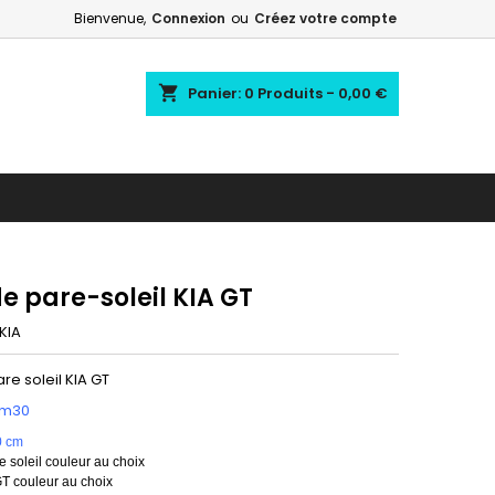
Bienvenue,
Connexion
ou
Créez votre compte
shopping_cart
Panier:
0
Produits - 0,00 €
e pare-soleil KIA GT
KIA
re soleil KIA GT
1m30
0 cm
 soleil couleur au choix
T couleur au choix