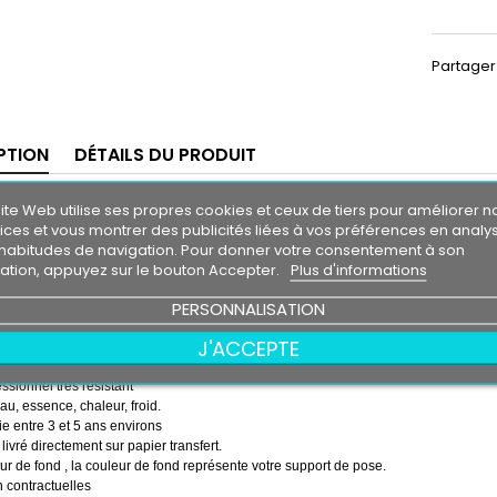
Partager
PTION
DÉTAILS DU PRODUIT
 soleil KIA
ite Web utilise ses propres cookies et ceux de tiers pour améliorer n
GT
m30
ices et vous montrer des publicités liées à vos préférences en analy
0 cm
habitudes de navigation. Pour donner votre consentement à son
isation, appuyez sur le bouton Accepter.
Plus d'informations
 soleil couleur au choix
PERSONNALISATION
couleur au choix
 GT
J'ACCEPTE
emps ( pose de la bande, puis pose du logo sur la bande )
essionnel très résistant
eau, essence, chaleur, froid.
e entre 3 et 5 ans environs
 livré directement sur papier transfert.
r de fond , la couleur de fond représente votre support de pose.
 contractuelles