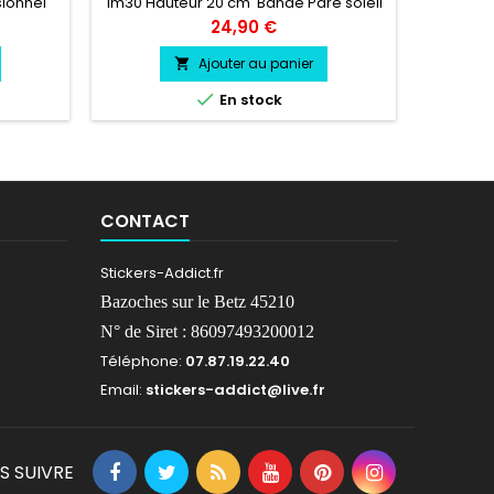
sionnel
1m30 Hauteur 20 cm Bande Pare soleil
Largeu
essence,
couleur au choix Logo KIA SPECTRA
Pare 
Prix
24,90 €
couleur au choix
PORSC
Ajouter au panier


En stock
CONTACT
Stickers-Addict.fr
Bazoches sur le Betz 45210
N° de Siret : 86097493200012
Téléphone:
07.87.19.22.40
Email:
stickers-addict@live.fr
S SUIVRE