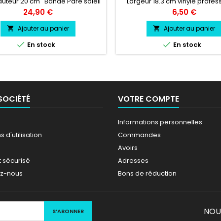
uteur 20 cm Bande Pare soleil
Largeur 18.3 cm vinyle profes
 au choix Logo FIAT 500 couleur
très résistant résiste a l'eau, 
Prix
Prix
24,90 €
6,50 €
au choix
chaleur, froid.
Ajouter au panier
Ajouter au panier




En stock
En stock
SOCIÉTÉ
VOTRE COMPTE
Informations personnelles
 d'utilisation
Commandes
Avoirs
 sécurisé
Adresses
ez-nous
Bons de réduction
NOU