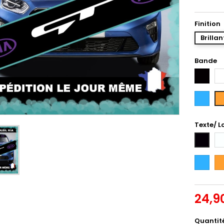
Finition
Brillan
Bande
Noir
Bl
Bleu
Or
Intense
Texte/ L
Bl
Noir
Bleu
Or
Intense
24,9
Quantit