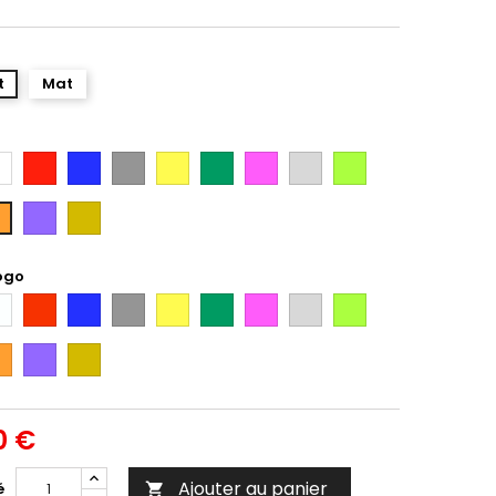
t
Mat
anc
Rouge
Bleu
Gris
Jaune
Vert
Rose
Gris
Vert
Argent
Citron
Violet
Gold
ange
ogo
anc
Rouge
Bleu
Gris
Jaune
Vert
Rose
Gris
Vert
Argent
Citron
ange
Violet
Gold
0 €
Ajouter au panier
é
