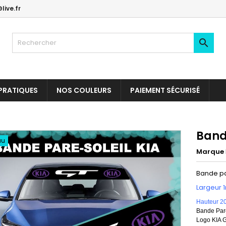
live.fr

PRATIQUES
NOS COULEURS
PAIEMENT SÉCURISÉ
Band
au
Marque
Bande pa
Largeur 
Hauteur 2
Bande Pare
Logo KIA G