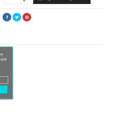
os
sant