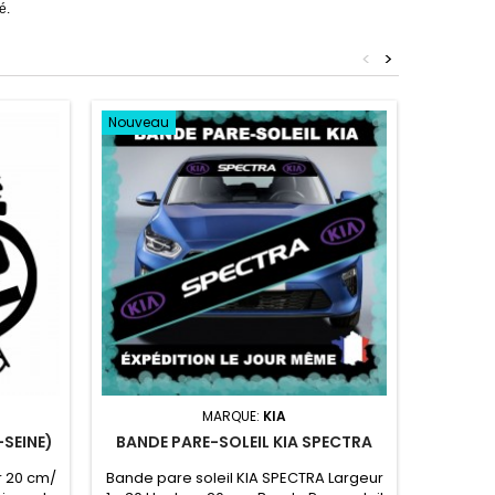
é.
<
>
Nouveau
Nouvea
MARQUE:
KIA
-SEINE)
BANDE PARE-SOLEIL KIA SPECTRA
BAND
r 20 cm/
Bande pare soleil KIA SPECTRA Largeur
Bande 