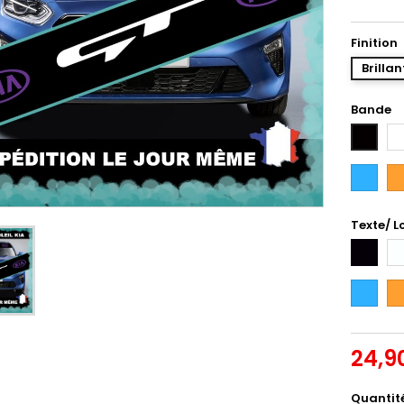
Finition
Brillan
Bande
Bl
Noir
Bleu
Or
Intense
Texte/ L
Noir
Bl
Bleu
Or
Intense
24,9
Quantit