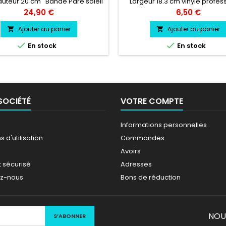
uteur 20 cm Bande Pare soleil
Largeur 18.3 cm vinyle profes
 au choix Logo FIAT 500 couleur
très résistant résiste a l'eau, 
Prix
Prix
24,90 €
6,50 €
au choix
chaleur, froid.
Ajouter au panier
Ajouter au panier




En stock
En stock
SOCIÉTÉ
VOTRE COMPTE
Informations personnelles
 d'utilisation
Commandes
Avoirs
 sécurisé
Adresses
ez-nous
Bons de réduction
NOU