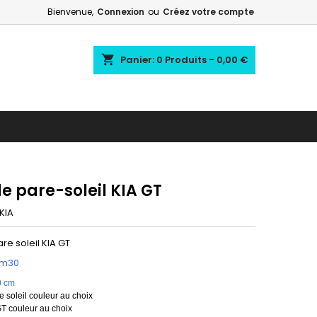
Bienvenue,
Connexion
ou
Créez votre compte
shopping_cart
Panier:
0
Produits - 0,00 €
e pare-soleil KIA GT
KIA
re soleil KIA GT
1m30
0 cm
 soleil couleur au choix
T couleur au choix