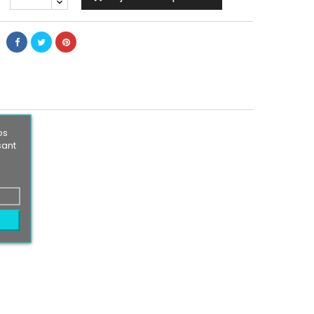
os
sant