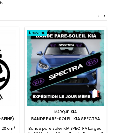
é.
<
>
Nouveau
Nouvea
MARQUE:
KIA
-SEINE)
BANDE PARE-SOLEIL KIA SPECTRA
BAND
r 20 cm/
Bande pare soleil KIA SPECTRA Largeur
Bande 