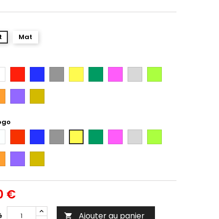
t
Mat
anc
Rouge
Bleu
Gris
Jaune
Vert
Rose
Gris
Vert
Argent
Citron
ange
Violet
Gold
ogo
anc
Rouge
Bleu
Gris
Vert
Rose
Gris
Vert
Jaune
Argent
Citron
ange
Violet
Gold
0 €
Ajouter au panier
é
