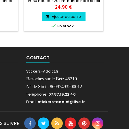
sionnel
1m30 Hauteur 20 cm Bande Pare soleil
Largeu
essence,
couleur au choix Logo KIA SPECTRA
Pare 
Prix
24,90 €
couleur au choix
PORSC
Ajouter au panier


En stock
CONTACT
Stickers-Addict.fr
Bazoches sur le Betz 45210
N° de Siret : 86097493200012
Téléphone:
07.87.19.22.40
Email:
stickers-addict@live.fr
S SUIVRE