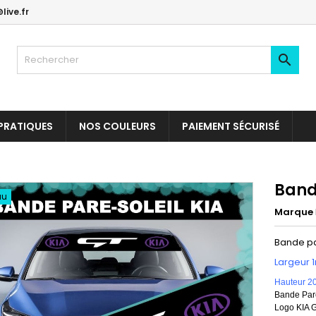
live.fr

PRATIQUES
NOS COULEURS
PAIEMENT SÉCURISÉ
Band
au
Marque
Bande pa
Largeur 
Hauteur 2
Bande Pare
Logo KIA G