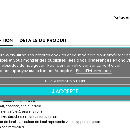
Partager
PTION
DÉTAILS DU PRODUIT
 soleil KIA
ite Web utilise ses propres cookies et ceux de tiers pour améliorer n
GT
m30
ices et vous montrer des publicités liées à vos préférences en analy
0 cm
habitudes de navigation. Pour donner votre consentement à son
isation, appuyez sur le bouton Accepter.
Plus d'informations
 soleil couleur au choix
PERSONNALISATION
couleur au choix
 GT
J'ACCEPTE
emps ( pose de la bande, puis pose du logo sur la bande )
essionnel très résistant
eau, essence, chaleur, froid.
e entre 3 et 5 ans environs
 livré directement sur papier transfert.
r de fond , la couleur de fond représente votre support de pose.
 contractuelles