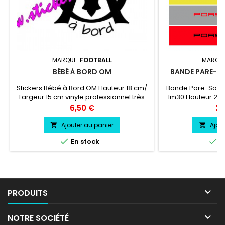
MARQUE:
FOOTBALL
MARQU
BÉBÉ À BORD OM
BANDE PARE-SO
Stickers Bébé à Bord OM Hauteur 18 cm/
Bande Pare-Solei
Largeur 15 cm vinyle professionnel très
1m30 Hauteur 20 
résistant résiste a l'eau, essence,
couleur au c
Prix
Pri
6,50 €
24
chaleur, froid.
924 coul
Ajouter au panier
Ajou




En stock
E

PRODUITS

NOTRE SOCIÉTÉ