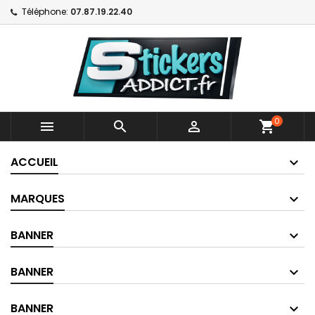
Téléphone:
07.87.19.22.40
0



shopping_cart
ACCUEIL
MARQUES
BANNER
BANNER
BANNER