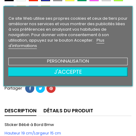
Argent
Citron
Bleu
Orange
Violet
Gold
Intense
Ce site Web utilise ses propres cookies et ceux de tiers pour
améliorer nos services et vous montrer des publicités liées
Finition
à vos préférences en analysant vos habitudes de
Brillant
Mat
navigation. Pour donner votre consentement à son
utilisation, appuyez sur le bouton Accepter.
Plus
d'informations
6,50 €
PERSONNALISATION
Ajouter au panier
Quantité

J'ACCEPTE
Partager
DESCRIPTION
DÉTAILS DU PRODUIT
Sticker Bébé à Bord Bmw
Hauteur 19 cm/Largeur 15 cm