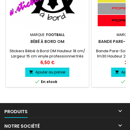
MARQUE:
FOOTBALL
MARQU
BÉBÉ À BORD OM
BANDE PARE-SO
Stickers Bébé à Bord OM Hauteur 18 cm/
Bande Pare-Solei
Largeur 15 cm vinyle professionnel très
1m30 Hauteur 20 
résistant résiste a l'eau, essence,
couleur au c
Prix
Pri
6,50 €
24
chaleur, froid.
924 coul
Ajouter au panier
Ajou




En stock
E

PRODUITS

NOTRE SOCIÉTÉ