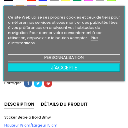
Citron
Argent
Bleu
Orange
Violet
Gold
Intense
Ce site Web utilise ses propres cookies et ceux de tiers pour
améliorer nos services et vous montrer des publicités liées
Finition
à vos préférences en analysant vos habitudes de
Brillant
Mat
navigation. Pour donner votre consentement à son
utilisation, appuyez sur le bouton Accepter.
Plus
d'informations
6,50 €
PERSONNALISATION
Ajouter au panier
Quantité

J'ACCEPTE
Partager
DESCRIPTION
DÉTAILS DU PRODUIT
Sticker Bébé à Bord Bmw
Hauteur 19 cm/Largeur 15 cm