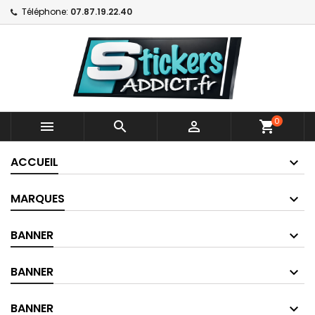
Téléphone:
07.87.19.22.40
0



shopping_cart
ACCUEIL
MARQUES
BANNER
BANNER
BANNER