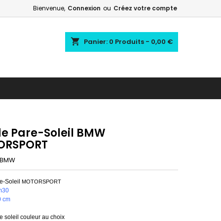
Bienvenue,
Connexion
ou
Créez votre compte
shopping_cart
Panier:
0
Produits - 0,00 €
e Pare-Soleil BMW
ORSPORT
BMW
e-Soleil
MOTORSPORT
m30
0 cm
 soleil couleur au choix