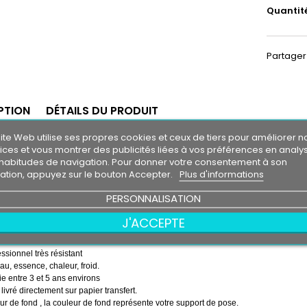
Quantit
Partager
PTION
DÉTAILS DU PRODUIT
ite Web utilise ses propres cookies et ceux de tiers pour améliorer n
ande Pare-Soleil
MOTORSPORT
ices et vous montrer des publicités liées à vos préférences en analy
m30
habitudes de navigation. Pour donner votre consentement à son
0 cm
isation, appuyez sur le bouton Accepter.
Plus d'informations
 soleil couleur au choix
PERSONNALISATION
RSPORT couleur au choix
J'ACCEPTE
emps ( pose de la bande, puis pose du logo sur la bande )
essionnel très résistant
eau, essence, chaleur, froid.
e entre 3 et 5 ans environs
 livré directement sur papier transfert.
r de fond , la couleur de fond représente votre support de pose.