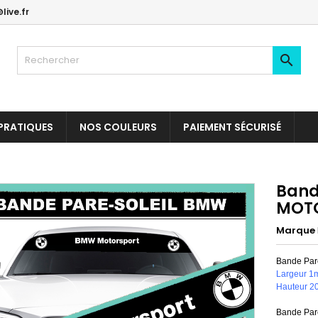
live.fr

PRATIQUES
NOS COULEURS
PAIEMENT SÉCURISÉ
Band
MOT
Marque
Bande Par
Largeur 1
Hauteur 2
Bande Pare