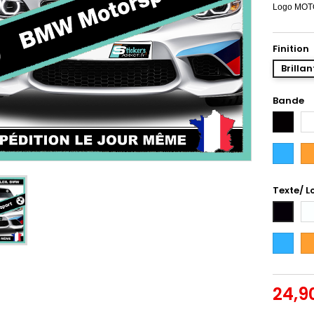
Logo MOTO
Finition
Brillan
Bande
Noir
Bl
Bleu
Or
Intense
Texte/ L
Bl
Noir
Bleu
Or
Intense
24,9