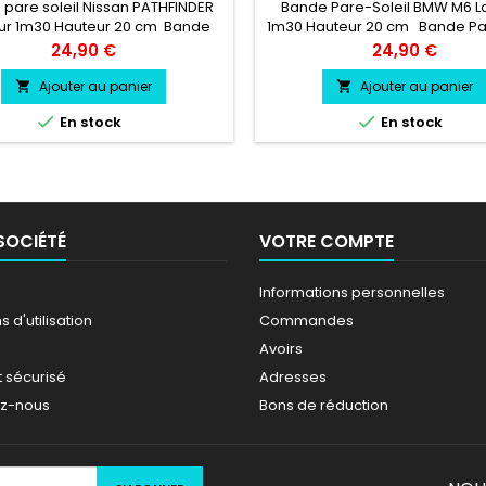
pare soleil Nissan PATHFINDER
Bande Pare-Soleil BMW M6 L
ur 1m30 Hauteur 20 cm Bande
1m30 Hauteur 20 cm Bande Par
 soleil couleur au choix Logo
couleur au choix Logo M6 cou
Prix
Prix
24,90 €
24,90 €
n PATHFINDER couleur au choix
choix
Ajouter au panier
Ajouter au panier




En stock
En stock
SOCIÉTÉ
VOTRE COMPTE
Informations personnelles
 d'utilisation
Commandes
Avoirs
 sécurisé
Adresses
ez-nous
Bons de réduction