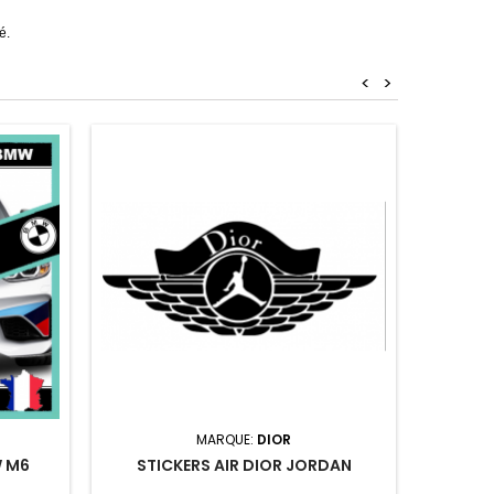
é.
<
>
STI
MARQUE:
DIOR
W M6
STICKERS AIR DIOR JORDAN
Stickers