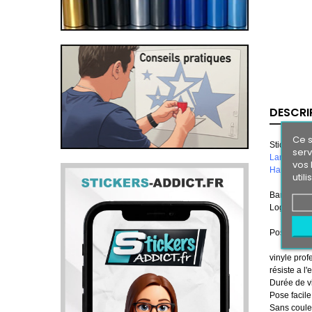
DESCRI
Ce s
Stickers B
serv
Largeur 1
vos 
Hauteur 2
util
Bande Pare
Logo MOTO
Pose en 2 t
vinyle prof
résiste a l'
Durée de vi
Pose facile
Sans couleu