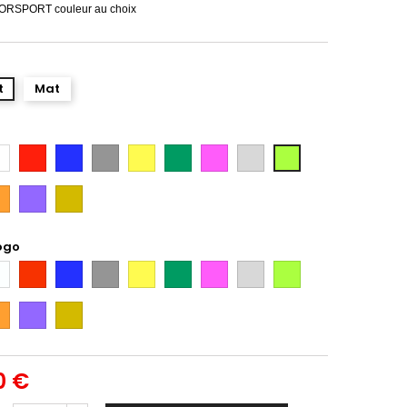
RSPORT couleur au choix
t
Mat
anc
Rouge
Bleu
Gris
Jaune
Vert
Rose
Gris
Vert
Argent
Citron
ange
Violet
Gold
ogo
anc
Rouge
Bleu
Gris
Jaune
Vert
Rose
Gris
Vert
Argent
Citron
ange
Violet
Gold
0 €