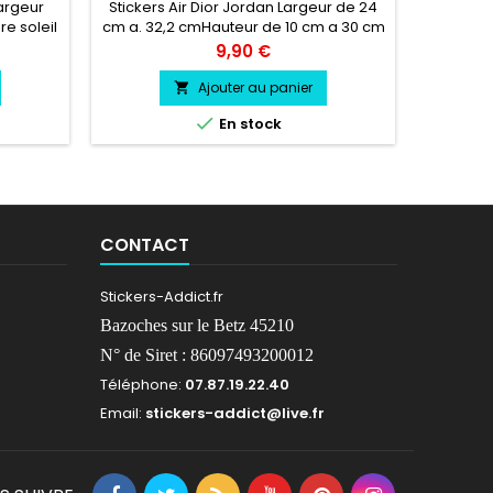
/ Hau
argeur
Stickers Air Dior Jordan Largeur de 24
Haute
e soleil
cm a. 32,2 cmHauteur de 10 cm a 30 cm
Hauteur 
leur au
Prix
9,90 €
38 cm L
vinyle
Ajouter au panier

résis
froid.

En stock
environs
CONTACT
Stickers-Addict.fr
Bazoches sur le Betz 45210
N° de Siret : 86097493200012
Téléphone:
07.87.19.22.40
Email:
stickers-addict@live.fr