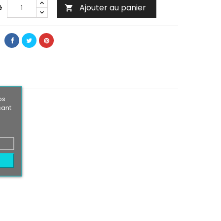
Ajouter au panier
é

os
sant