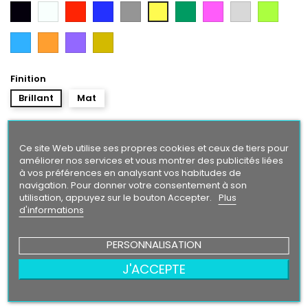
Noir
Blanc
Rouge
Bleu
Gris
Vert
Rose
Gris
Vert
Jaune
Argent
Citron
Bleu
Orange
Violet
Gold
Intense
Finition
Brillant
Mat
Taille
Ce site Web utilise ses propres cookies et ceux de tiers pour
améliorer nos services et vous montrer des publicités liées
à vos préférences en analysant vos habitudes de
navigation. Pour donner votre consentement à son
4,50 €
utilisation, appuyez sur le bouton Accepter.
Plus
d'informations
Ajouter au panier
Quantité

PERSONNALISATION
J'ACCEPTE
Partager