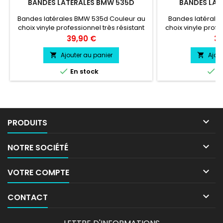
BANDES LATÉRALES BMW 535D
BANDES LAT
Bandes latérales BMW 535d Couleur au
Bandes latérale
choix vinyle professionnel très résistant
choix vinyle profe
Prix
Pri
39,90 €
39
Ajouter au panier
Ajou




En stock
E

PRODUITS

NOTRE SOCIÉTÉ

VOTRE COMPTE

CONTACT