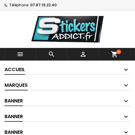
Téléphone:
07.87.19.22.40
0



shopping_cart
ACCUEIL
MARQUES
BANNER
BANNER
BANNER